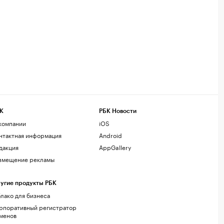
К
РБК Новости
компании
iOS
нтактная информация
Android
дакция
AppGallery
змещение рекламы
угие продукты РБК
лако для бизнеса
рпоративный регистратор
менов