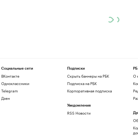
Социальные сети
Подписки
РБ
ВКонтакте
Скрыть баннеры на РБК
О 
Одноклассники
Подписка на РБК
Ко
Telegram
Корпоративная подписка
Ре
Дзен
Ра
Уведомления
RSS Новости
Др
Об
Ко
до