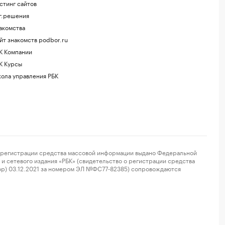
стинг сайтов
г.решения
акомства
йт знакомств podbor.ru
К Компании
К Курсы
ола управления РБК
регистрации средства массовой информации выдано Федеральной
и сетевого издания «РБК» (свидетельство о регистрации средства
ор) 03.12.2021 за номером ЭЛ №ФС77-82385) сопровождаются