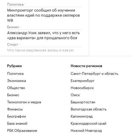
Политика
Минпромторг сообщил об изучении
властями идей по поддержке селлеров
WB
Бизнес
Александр Усик заявил, что у него есть
«два варианта» для прощального боя
Спорт
Что такое медленная жизнь и какую
роль в этом играет дерево
РБК и Старквуд
Метеоролог рассказала о погоде в
Рубрики
Новости регионов
Москве на выходных
Политика
Санкт-Петербург и область
Общество
Экономика
Екатеринбург
Общество
Новосибирск
Загрузить еще
Бизнес
Омск
Технологии и медиа
Башкортостан
Финансы
Вологодская область
Биографии
Калининград
База знаний
Краснодарский край
РБК Образование
Нижний Новгород