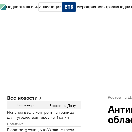
Подписка на РБК
Инвестиции
Мероприятия
Отрасли
Недви
РБК Курсы
РБК Life
Тренды
Визионеры
Национальные проекты
Горо
Спецпроекты СПб
Конференции СПб
Спецпроекты
Проверка конт
Ростов-на-Д
Все новости
Ростов-на-Дону
Весь мир
Анти
Испания ввела контроль на границе
для путешественников из Италии
обла
Политика
Bloomberg узнал, что Украине грозит