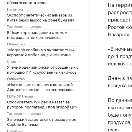
обвал экспорта зерна
На террит
Политика
распростр
Экспорт синтетических алмазов из
приведет
Китая резко вырос на фоне бума ИИ
Ростов с
Технологии и медиа
В Чехии при нападении с ножом
Назарова.
пострадали четыре человека
Общество
«В ночные
Telegraph сообщил о выплатах УЕФА
вероятной любовнице Инфантино
до 4 град
Спорт
исключены
Ученые оценили риски от созданных с
помощью ИИ искусственных вирусов
Днем в пя
Общество
воздуха с
«Ноев ковчег»: почему в восточной
Арктике эволюция шла непрерывно
РБК и УК Первая
По данным
Сооснователь Wikipedia назвал ее
выходные
рупором пропаганды под эгидой ЦРУ
Технологии и медиа
будет опу
Зеленский встретился с президентом
градусов,
Сербии Вучичем
нуля.
Политика