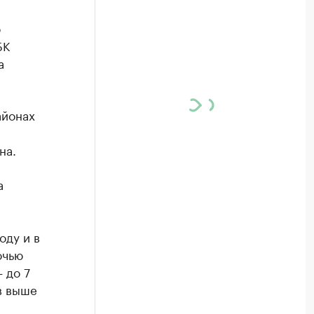
о
БК
а
айонах
на.
а
оду и в
очью
 до 7
в выше