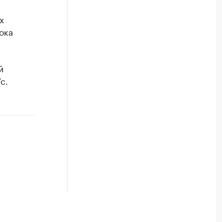
х
ока
й
с.