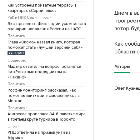
Как устроены приватные террасы в
квартирах «Серии плюс»
Днем в вы
РБК и ПИК Серия плюс
прогреетс
Экс-президент Финляндии усомнился в
ветер бу
сценарии нападения России на НАТО
Политика
Глава «Эксмо» назвал книгу, которая
Как
сооб
поможет стать «лучшей версией себя»
области с
РАДИО
Общество
Авторы
Мадьяр ответил на вопрос, останется
ли «Росатом» подрядчиком на
«Пакш-2»
Политика
Олег Кузне
Росфинмониторинг рассказал, как
помог выявить криптомошенников в
Москве
Политика
Андреева проиграла 34-й ракетке мира
в третьем круге турнира в Торонто
Спорт
РПЦ ответила на призыв уйти из
Африки