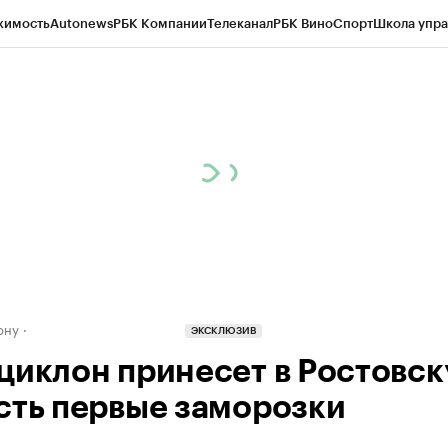
жимость
Autonews
РБК Компании
Телеканал
РБК Вино
Спорт
Школа упра
д
Стиль
Крипто
РБК Бизнес-среда
Дискуссионный клуб
Исследования
К
рагентов
Политика
Экономика
Бизнес
Технологии и медиа
Финансы
Рын
ону
ЭКСКЛЮЗИВ
циклон принесет в Ростовс
сть первые заморозки