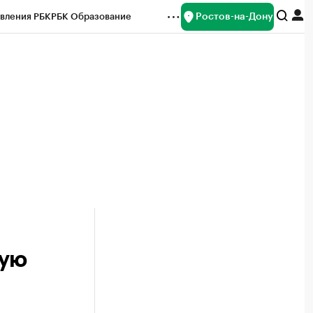
Ростов-на-Дону
вления РБК
РБК Образование
редитные рейтинги
Франшизы
Газета
ок наличной валюты
кую