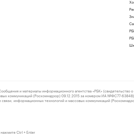
Хо
Ре
Зн
Са
РБ
РБ
Шк
ения и материалы информационного агентства «РБК» (свидетельство о 
овых коммуникаций (Роскомнадзор) 09.12.2015 за номером ИА №ФС77-63848) 
 связи, информационных технологий и массовых коммуникаций (Роскомнадз
нажмите Ctrl + Enter