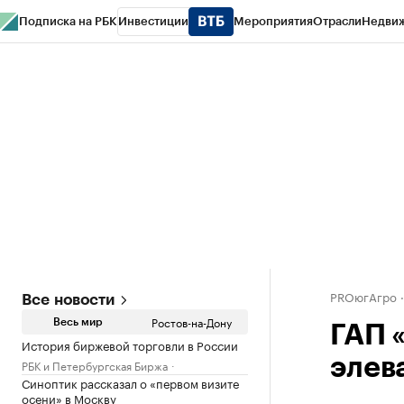
Подписка на РБК
Инвестиции
Мероприятия
Отрасли
Недви
РБК Курсы
РБК Life
Тренды
Визионеры
Национальные проекты
Горо
Спецпроекты СПб
Конференции СПб
Спецпроекты
Проверка конт
PROюгАгро
Все новости
Ростов-на-Дону
Весь мир
ГАП 
История биржевой торговли в России
элев
РБК и Петербургская Биржа
Синоптик рассказал о «первом визите
осени» в Москву