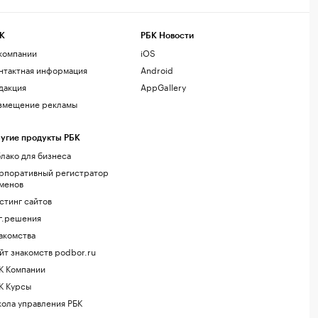
К
РБК Новости
компании
iOS
нтактная информация
Android
дакция
AppGallery
змещение рекламы
угие продукты РБК
лако для бизнеса
рпоративный регистратор
менов
стинг сайтов
г.решения
акомства
йт знакомств podbor.ru
К Компании
К Курсы
ола управления РБК