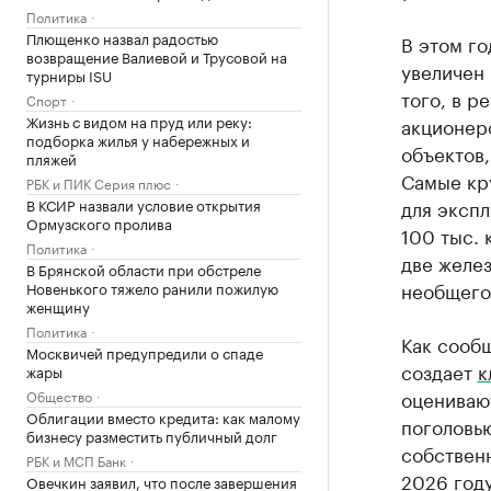
Политика
Плющенко назвал радостью
В этом го
возвращение Валиевой и Трусовой на
увеличен 
турниры ISU
того, в р
Спорт
Жизнь с видом на пруд или реку:
акционер
подборка жилья у набережных и
объектов,
пляжей
Самые кр
РБК и ПИК Серия плюс
В КСИР назвали условие открытия
для эксп
Ормузского пролива
100 тыс. 
Политика
две желе
В Брянской области при обстреле
необщего 
Новенького тяжело ранили пожилую
женщину
Политика
Как сообщ
Москвичей предупредили о спаде
создает
к
жары
оценивают
Общество
Облигации вместо кредита: как малому
поголовью
бизнесу разместить публичный долг
собственн
РБК и МСП Банк
2026 году
Овечкин заявил, что после завершения