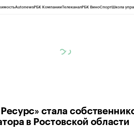
жимость
Autonews
РБК Компании
Телеканал
РБК Вино
Спорт
Школа упра
д
Стиль
Крипто
РБК Бизнес-среда
Дискуссионный клуб
Исследования
К
рагентов
Политика
Экономика
Бизнес
Технологии и медиа
Финансы
Рын
«Ресурс» стала собственник
атора в Ростовской области