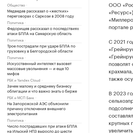
ООО «Рос
Общество
Медведев рассказал о «жестких»
«Ресурс»
переговорах с Саркози в 2008 году
«Миллеров
Политика
портале 
Федорищев рассказал о последствиях
атаки БПЛА на Самарскую область
Политика
С 2021 г
Трое пострадали при ударе БПЛА по
«Грейнру
грузовику в Белгородской области
«Грейнру
Политика
позволят 
Искусственный интеллект вызовет
массовые увольнения — и еще 10
крахмала,
мифов
также осу
РБК и Yandex Cloud
Зачем малому и среднему бизнесу
облигации и что важно знать о бирже
В 2023 го
РБК и МСП Банк
сельхозпр
На Запорожской АЭС объяснили
подсолне
причину отключения внешнего
электропитания
составлял
Политика
крупных п
Число пострадавших при атаке БПЛА
увеличить
на Ильский НПЗ выросло до шести