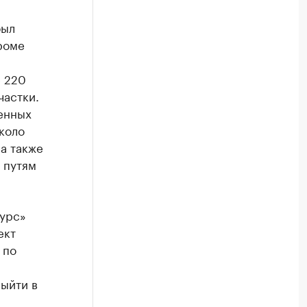
был
роме
е 220
частки.
енных
коло
 а также
 путям
сурс»
ект
 по
ыйти в