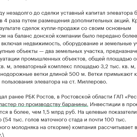
ду незадолго до сделки уставный капитал элеватора 
в 4 раза путем размещения дополнительных акций. К
езультате сделок купли-продажи со своим основным
ом на баланс донской компании было передано боле
 включая недвижимость, оборудование и земельные у
упные объекты — два земельных участка, предназнач
луатации промышленных объектов, общей площадью о
кв. м, элеваторный комплекс площадью 3,2 тыс. кв. м,
знодорожные ветки длиной 500 м. Ветки примыкают к
пользования элеватора на ст. Миллерово.
ал ранее РБК Ростов, в Ростовской области ГАП «Ре
ластер по производству баранины.
Инвестиции в про
ся в более, чем 1,5 млрд руб. На целевые показатели
 (54 тыс. голов маточного стада и почти 100 тыс.
ого молодняка на откорме) компания рассчитывает в
.\