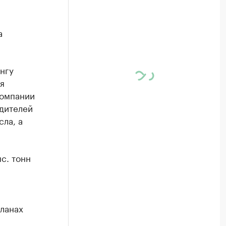
а
нгу
я
компании
одителей
ла, а
с. тонн
планах