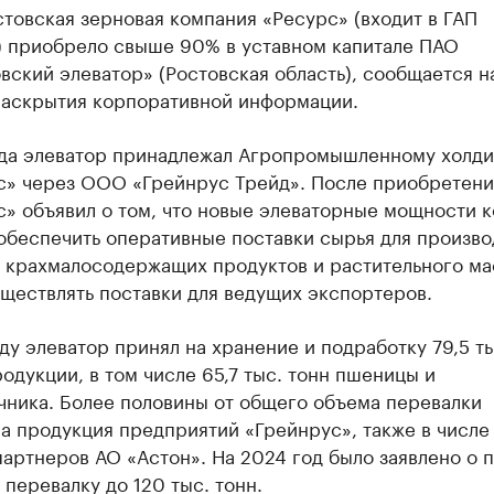
товская зерновая компания «Ресурс» (входит в ГАП
) приобрело свыше 90% в уставном капитале ПАО
ский элеватор» (Ростовская область), сообщается н
раскрытия корпоративной информации.
ода элеватор принадлежал Агропромышленному холди
с» через ООО «Грейнрус Трейд». После приобретени
с» объявил о том, что новые элеваторные мощности 
обеспечить оперативные поставки сырья для произв
 крахмалосодержащих продуктов и растительного мас
ществлять поставки для ведущих экспортеров.
ду элеватор принял на хранение и подработку 79,5 ты
одукции, в том числе 65,7 тыс. тонн пшеницы и
чника. Более половины от общего объема перевалки
а продукция предприятий «Грейнрус», также в числе
артнеров АО «Астон». На 2024 год было заявлено о 
 перевалку до 120 тыс. тонн.