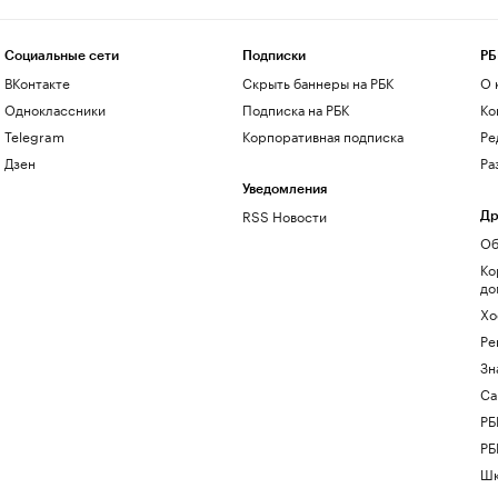
Социальные сети
Подписки
РБ
ВКонтакте
Скрыть баннеры на РБК
О 
Одноклассники
Подписка на РБК
Ко
Telegram
Корпоративная подписка
Ре
Дзен
Ра
Уведомления
RSS Новости
Др
Об
Ко
до
Хо
Ре
Зн
Са
РБ
РБ
Шк