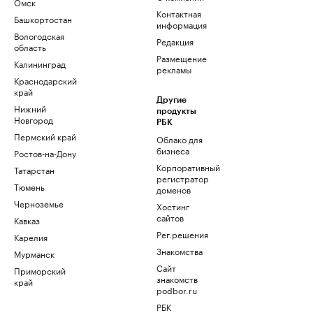
Омск
Контактная
Башкортостан
информация
Вологодская
Редакция
область
Размещение
Калининград
рекламы
Краснодарский
край
Другие
Нижний
продукты
Новгород
РБК
Пермский край
Облако для
бизнеса
Ростов-на-Дону
Корпоративный
Татарстан
регистратор
Тюмень
доменов
Черноземье
Хостинг
сайтов
Кавказ
Рег.решения
Карелия
Знакомства
Мурманск
Сайт
Приморский
знакомств
край
podbor.ru
РБК