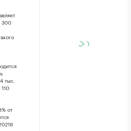
авляет
а 300
такого
и
ходится
ь
4 тыс.
 110
8% от
ются
20216