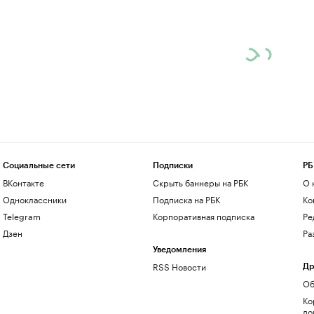
Социальные сети
Подписки
РБ
ВКонтакте
Скрыть баннеры на РБК
О 
Одноклассники
Подписка на РБК
Ко
Telegram
Корпоративная подписка
Ре
Дзен
Ра
Уведомления
RSS Новости
Др
Об
Ко
до