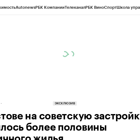
жимость
Autonews
РБК Компании
Телеканал
РБК Вино
Спорт
Школа упра
д
Стиль
Крипто
РБК Бизнес-среда
Дискуссионный клуб
Исследования
К
рагентов
Политика
Экономика
Бизнес
Технологии и медиа
Финансы
Рын
ЭКСКЛЮЗИВ
стове на советскую застройк
лось более половины
ичного жилья