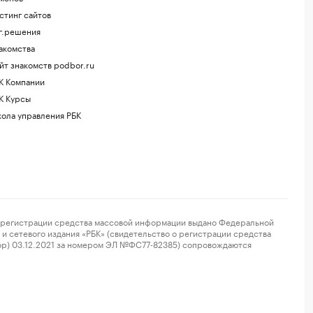
стинг сайтов
г.решения
акомства
йт знакомств podbor.ru
К Компании
К Курсы
ола управления РБК
регистрации средства массовой информации выдано Федеральной
и сетевого издания «РБК» (свидетельство о регистрации средства
ор) 03.12.2021 за номером ЭЛ №ФС77-82385) сопровождаются