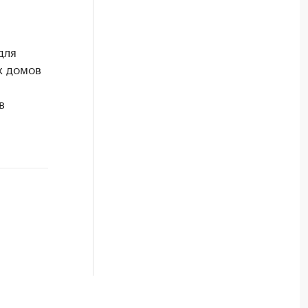
для
х домов
в