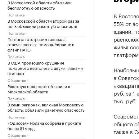
В Московской области объявили
беспилотную опасность
Политика
В Ростове
В Московской области второй раз за
55% от вс
ночь объявили ракетную опасность
зданий, п
Политика
расположе
Пентагон отстранил генерала,
отвечавшего за помощь Украине и
жилья сос
фланг НАТО
платформ
Политика
В США произошло крушение
пожарного вертолета с двумя членами
Наибольше
экипажа
в Советск
Общество
«квадрата
Ракетную опасность объявили в
Московской области
руб. за 1
Политика
тыс. руб.
В семи регионах, включая Московскую
область, объявили ракетную опасность
Современн
Политика
«Одиссея» Нолана собрала в прокате
общего о
более $1 млрд
также в С
Общество