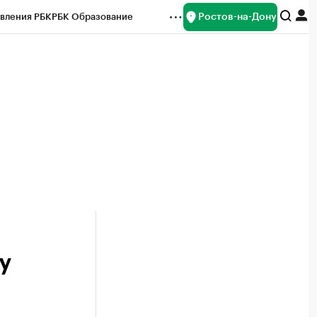
Ростов-на-Дону
вления РБК
РБК Образование
редитные рейтинги
Франшизы
Газета
ок наличной валюты
у