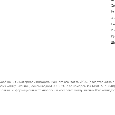
Хо
Ре
Зн
Са
РБ
РБ
Шк
ения и материалы информационного агентства «РБК» (свидетельство о 
овых коммуникаций (Роскомнадзор) 09.12.2015 за номером ИА №ФС77-63848) 
 связи, информационных технологий и массовых коммуникаций (Роскомнадз