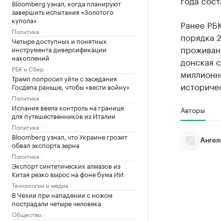
года сост
Bloomberg узнал, когда планируют
завершить испытания «Золотого
купола»
Ранее РБ
Политика
порядка 2
Четыре доступных и понятных
проживан
инструмента диверсификации
накоплений
донская с
РБК и Сбер
миллионн
Трамп попросил уйти с заседания
историче
Госдепа раньше, чтобы «вести войну»
Политика
Испания ввела контроль на границе
Авторы
для путешественников из Италии
Политика
Bloomberg узнал, что Украине грозит
Ангел
обвал экспорта зерна
Политика
Экспорт синтетических алмазов из
Китая резко вырос на фоне бума ИИ
Технологии и медиа
В Чехии при нападении с ножом
пострадали четыре человека
Общество