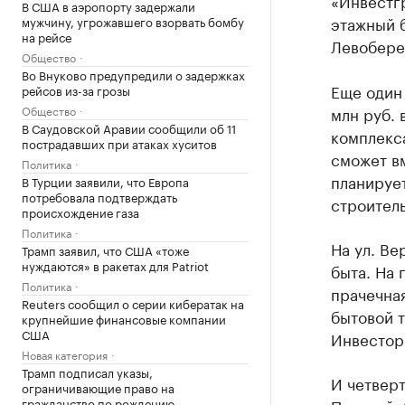
«Инвестгр
В США в аэропорту задержали
этажный б
мужчину, угрожавшего взорвать бомбу
на рейсе
Левобереж
Общество
Во Внуково предупредили о задержках
Еще один
рейсов из-за грозы
Общество
млн руб. 
В Саудовской Аравии сообщили об 11
комплекс
пострадавших при атаках хуситов
сможет вм
Политика
планируе
В Турции заявили, что Европа
потребовала подтверждать
строитель
происхождение газа
Политика
На ул. Ве
Трамп заявил, что США «тоже
нуждаются» в ракетах для Patriot
быта. На 
Политика
прачечная
Reuters сообщил о серии кибератак на
бытовой т
крупнейшие финансовые компании
США
Инвестор 
Новая категория
Трамп подписал указы,
И четвер
ограничивающие право на
гражданство по рождению