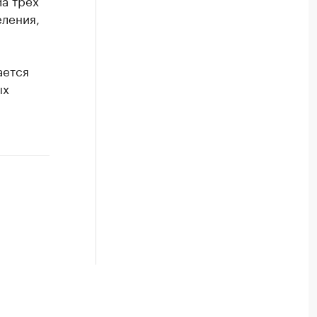
На трех
еления,
ается
ых