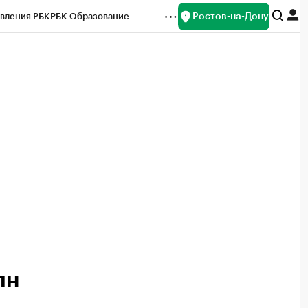
Ростов-на-Дону
вления РБК
РБК Образование
редитные рейтинги
Франшизы
Газета
ок наличной валюты
лн