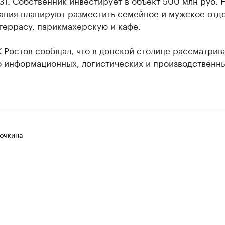
31. Собственник инвестирует в объект 500 млн руб. 
ания планируют разместить семейное и мужское отд
террасу, парикмахерскую и кафе.
К Ростов
сообщал
, что в донской столице рассматрив
о информационных, логистических и производственн
очкина