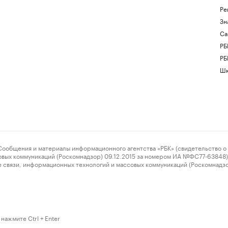
Ре
Зн
Са
РБ
РБ
Шк
ения и материалы информационного агентства «РБК» (свидетельство о 
овых коммуникаций (Роскомнадзор) 09.12.2015 за номером ИА №ФС77-63848) 
 связи, информационных технологий и массовых коммуникаций (Роскомнадз
нажмите Ctrl + Enter