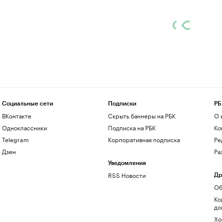
Социальные сети
Подписки
РБ
ВКонтакте
Скрыть баннеры на РБК
О 
Одноклассники
Подписка на РБК
Ко
Telegram
Корпоративная подписка
Ре
Дзен
Ра
Уведомления
RSS Новости
Др
Об
Ко
до
Хо