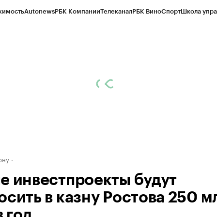
жимость
Autonews
РБК Компании
Телеканал
РБК Вино
Спорт
Школа упра
д
Стиль
Крипто
РБК Бизнес-среда
Дискуссионный клуб
Исследования
К
рагентов
Политика
Экономика
Бизнес
Технологии и медиа
Финансы
Рын
ону
е инвестпроекты будут
осить в казну Ростова 250 м
в год