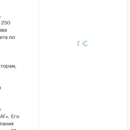
,
 250
ава
ета по
торам,
й
о
АГ». Его
мпания