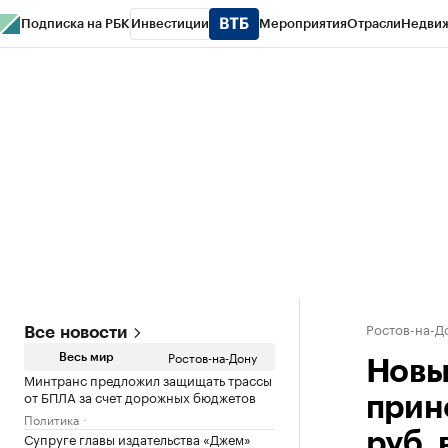
Подписка на РБК
Инвестиции
Мероприятия
Отрасли
Недви
РБК Курсы
РБК Life
Тренды
Визионеры
Национальные проекты
Горо
Спецпроекты СПб
Конференции СПб
Спецпроекты
Проверка конт
Ростов-на-Д
Все новости
Ростов-на-Дону
Весь мир
Новы
Минтранс предложил защищать трассы
от БПЛА за счет дорожных бюджетов
прин
Политика
Супруге главы издательства «Джем»
руб. 