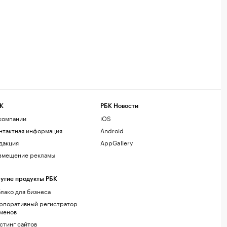
К
РБК Новости
компании
iOS
нтактная информация
Android
дакция
AppGallery
змещение рекламы
угие продукты РБК
лако для бизнеса
рпоративный регистратор
менов
стинг сайтов