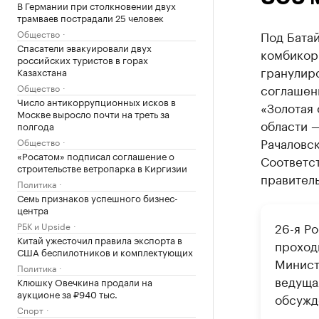
В Германии при столкновении двух
трамваев пострадали 25 человек
Общество
Под Бата
Спасатели эвакуировали двух
комбикор
российских туристов в горах
гранулир
Казахстана
соглашен
Общество
Число антикоррупционных исков в
«Золотая
Москве выросло почти на треть за
области —
полгода
Рачаловск
Общество
«Росатом» подписал соглашение о
Соответс
строительстве ветропарка в Киргизии
правитель
Политика
Семь признаков успешного бизнес-
центра
26-я Р
РБК и Upside
Китай ужесточил правила экспорта в
проходи
США беспилотников и комплектующих
Минист
Политика
ведуща
Клюшку Овечкина продали на
аукционе за ₽940 тыс.
обсужд
Спорт