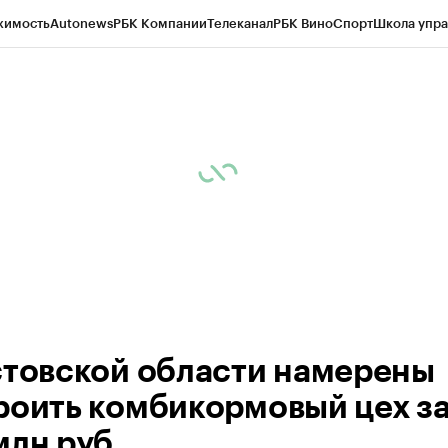
жимость
Autonews
РБК Компании
Телеканал
РБК Вино
Спорт
Школа упра
д
Стиль
Крипто
РБК Бизнес-среда
Дискуссионный клуб
Исследования
К
рагентов
Политика
Экономика
Бизнес
Технологии и медиа
Финансы
Рын
стовской области намерены
роить комбикормовый цех з
млн руб.