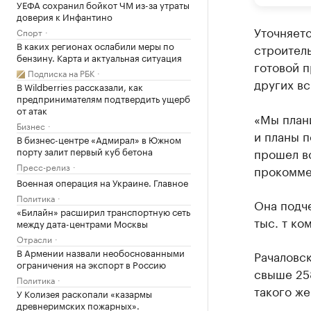
УЕФА сохранил бойкот ЧМ из-за утраты
доверия к Инфантино
Уточняетс
Спорт
В каких регионах ослабили меры по
строитель
бензину. Карта и актуальная ситуация
готовой п
Подписка на РБК
других вс
В Wildberries рассказали, как
предпринимателям подтвердить ущерб
от атак
«Мы плани
Бизнес
и планы п
В бизнес-центре «Адмирал» в Южном
порту залит первый куб бетона
прошел в
Пресс-релиз
прокомме
Военная операция на Украине. Главное
Политика
Она подче
«Билайн» расширил транспортную сеть
тыс. т ко
между дата-центрами Москвы
Отрасли
В Армении назвали необоснованными
Рачаловск
ограничения на экспорт в Россию
свыше 258
Политика
такого же
У Колизея раскопали «казармы
древнеримских пожарных».