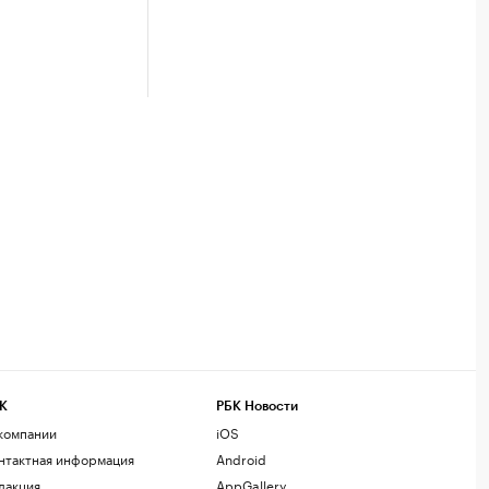
К
РБК Новости
компании
iOS
нтактная информация
Android
дакция
AppGallery