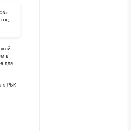
ое»
 год
ской
ем в
в для
ле
РБК