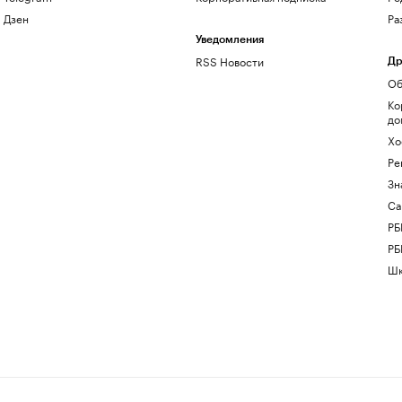
Дзен
Ра
Уведомления
RSS Новости
Др
Об
Ко
до
Хо
Ре
Зн
Са
РБ
РБ
Шк