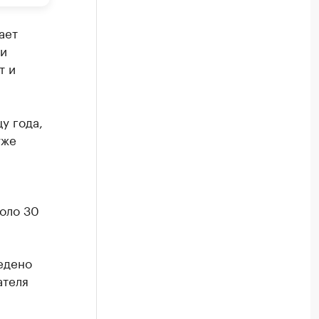
ает
 и
т и
у года,
уже
коло 30
ведено
ателя