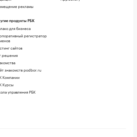
змещение рекламы
угие продукты РБК
лако для бизнеса
рпоративный регистратор
менов
стинг сайтов
г.решения
акомства
йт знакомств podbor.ru
К Компании
К Курсы
ола управления РБК