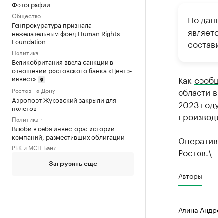
Фотографии
Общество
По дан
Генпрокуратура признала
являет
нежелательным фонд Human Rights
Foundation
состави
Политика
Великобритания ввела санкции в
отношении ростовского банка «Центр-
инвест»
Как
сооб
Ростов-на-Дону
области в
Аэропорт Жуковский закрыли для
2023 году
полетов
производи
Политика
Влюби в себя инвестора: истории
компаний, разместивших облигации
Оператив
РБК и МСП Банк
Ростов.\
Загрузить еще
Авторы
Алина Андр