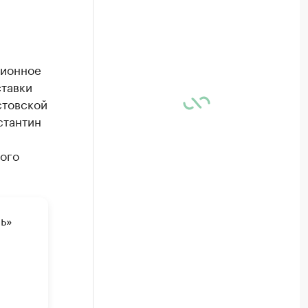
ционное
тавки
стовской
стантин
ого
ь»