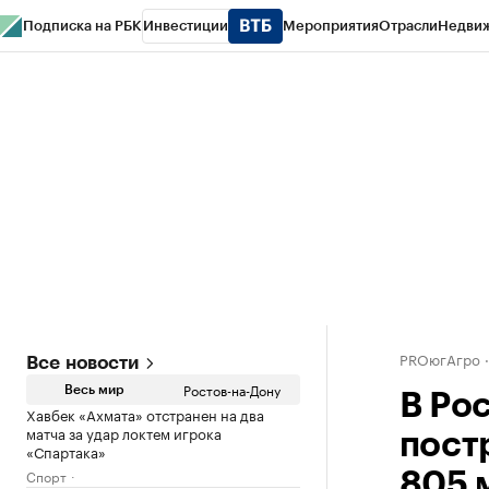
Подписка на РБК
Инвестиции
Мероприятия
Отрасли
Недви
РБК Курсы
РБК Life
Тренды
Визионеры
Национальные проекты
Горо
Спецпроекты СПб
Конференции СПб
Спецпроекты
Проверка конт
PROюгАгро
Все новости
Ростов-на-Дону
Весь мир
В Ро
Хавбек «Ахмата» отстранен на два
матча за удар локтем игрока
пост
«Спартака»
Спорт
805 