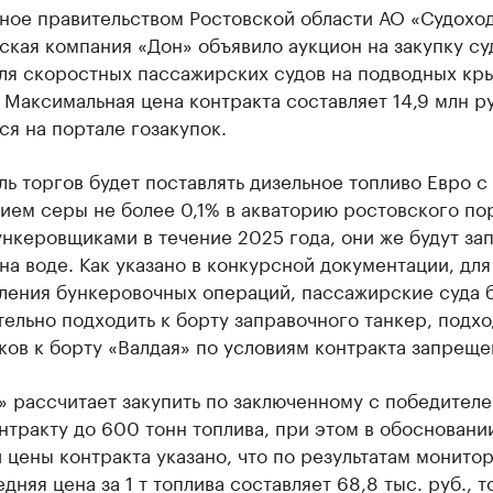
ное правительством Ростовской области АО «Судохо
кая компания «Дон» объявило аукцион на закупку су
для скоростных пассажирских судов на подводных кр
 Максимальная цена контракта составляет 14,9 млн ру
я на портале гозакупок.
ь торгов будет поставлять дизельное топливо Евро с
ием серы не более 0,1% в акваторию ростовского по
нкеровщиками в течение 2025 года, они же будут за
на воде. Как указано в конкурсной документации, для
ления бункеровочных операций, пассажирские суда 
ельно подходить к борту заправочного танкер, подхо
ов к борту «Валдая» по условиям контракта запреще
» рассчитает закупить по заключенному с победител
нтракту до 600 тонн топлива, при этом в обосновани
 цены контракта указано, что по результатам монито
дняя цена за 1 т топлива составляет 68,8 тыс. руб., т