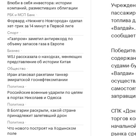
Влюби в себя инвестора: истории
Учрежден
компаний, разместивших облигации
пассажирс
РБК и МСП Банк
топлива 
Форвард «Нижнего Новгорода» сделал
хет-трик за 14 минут в Первой лиге
«Валдай».
Спорт
сообщаетс
«Газпром» заметил антирекорд по
объему запасов газа в Европе
Победител
Бизнес
WSJ рассказала о находках, меняющих
содержан
представление об истории Китая
судами-бу
Общество
«Валдаи» 
Иран атаковал ракетами танкер
эмиратской госнефтекомпании
осуществ
Политика
самостоят
Российские военные ударили по целям
заправщик
в портах Николаев и Одесса
Политика
СПК «Дон
В Болгарии раскрыли, какой стране
принадлежит залетевший дрон
торгов ко
Политика
начальной
Что нового построят на Ходынском
рынка сре
поле