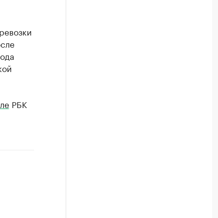
ревозки
осле
года
кой
ле
РБК