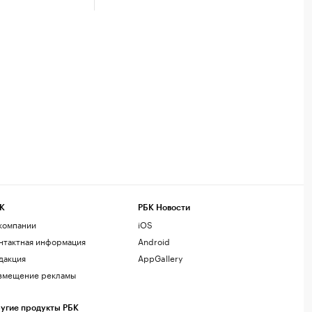
К
РБК Новости
компании
iOS
нтактная информация
Android
дакция
AppGallery
змещение рекламы
угие продукты РБК