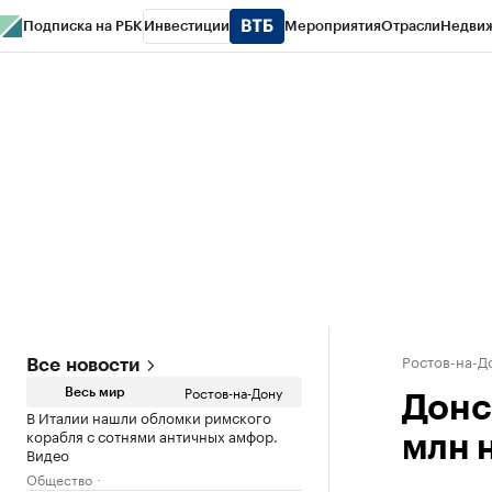
Подписка на РБК
Инвестиции
Мероприятия
Отрасли
Недви
РБК Курсы
РБК Life
Тренды
Визионеры
Национальные проекты
Горо
Спецпроекты СПб
Конференции СПб
Спецпроекты
Проверка конт
Ростов-на-Д
Все новости
Ростов-на-Дону
Весь мир
Донс
В Италии нашли обломки римского
корабля с сотнями античных амфор.
млн 
Видео
Общество