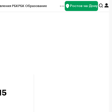
Ростов-на-Дону
вления РБК
РБК Образование
редитные рейтинги
Франшизы
Газета
ок наличной валюты
15