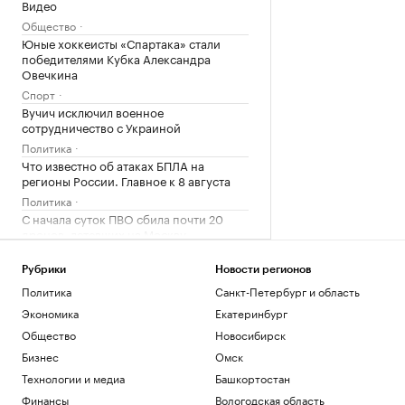
Видео
Общество
Юные хоккеисты «Спартака» стали
победителями Кубка Александра
Овечкина
Спорт
Вучич исключил военное
сотрудничество с Украиной
Политика
Что известно об атаках БПЛА на
регионы России. Главное к 8 августа
Политика
С начала суток ПВО сбила почти 20
дронов, летевших на Москву
Политика
Рубрики
Новости регионов
Загрузить еще
Политика
Санкт-Петербург и область
Экономика
Екатеринбург
Общество
Новосибирск
Бизнес
Омск
Технологии и медиа
Башкортостан
Финансы
Вологодская область