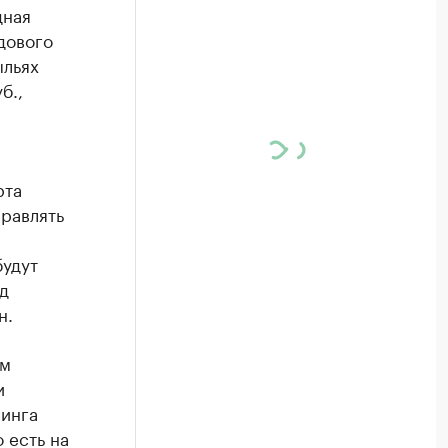
дная
дового
ыльях
б.,
рта
правлять
будут
д
н.
ем
и
ринга
о есть на