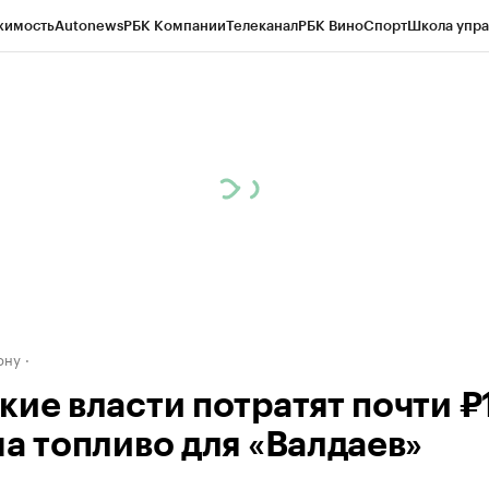
жимость
Autonews
РБК Компании
Телеканал
РБК Вино
Спорт
Школа упра
д
Стиль
Крипто
РБК Бизнес-среда
Дискуссионный клуб
Исследования
К
рагентов
Политика
Экономика
Бизнес
Технологии и медиа
Финансы
Рын
ону
кие власти потратят почти ₽
на топливо для «Валдаев»