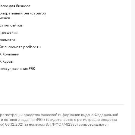
лако для бизнеса
рпоративный регистратор
менов
стинг сайтов
г.решения
акомства
йт знакомств podbor.ru
К Компании
К Курсы
ола управления РБК
регистрации средства массовой информации выдано Федеральной
и сетевого издания «РБК» (свидетельство о регистрации средства
ор) 03.12.2021 за номером ЭЛ №ФС77-82385) сопровождаются