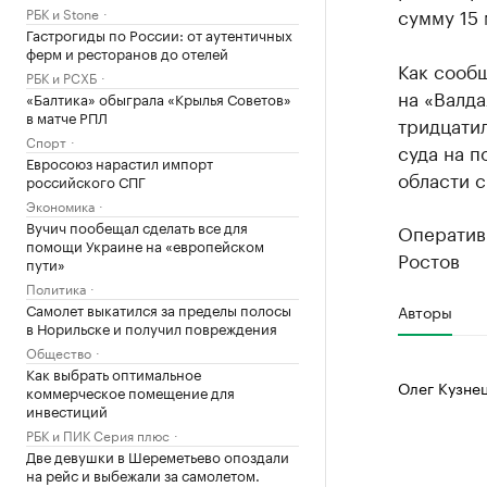
сумму 15 
РБК и Stone
Гастрогиды по России: от аутентичных
ферм и ресторанов до отелей
Как сооб
РБК и РСХБ
на «Валд
«Балтика» обыграла «Крылья Советов»
в матче РПЛ
тридцатил
Спорт
суда на п
Евросоюз нарастил импорт
области с
российского СПГ
Экономика
Вучич пообещал сделать все для
Оператив
помощи Украине на «европейском
Ростов
пути»
Политика
Самолет выкатился за пределы полосы
Авторы
в Норильске и получил повреждения
Общество
Как выбрать оптимальное
Олег Кузне
коммерческое помещение для
инвестиций
РБК и ПИК Серия плюс
Две девушки в Шереметьево опоздали
на рейс и выбежали за самолетом.