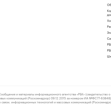
Об
Ко
до
Хо
Ре
Зн
Са
РБ
РБ
Шк
ения и материалы информационного агентства «РБК» (свидетельство о 
овых коммуникаций (Роскомнадзор) 09.12.2015 за номером ИА №ФС77-63848) 
 связи, информационных технологий и массовых коммуникаций (Роскомнадз