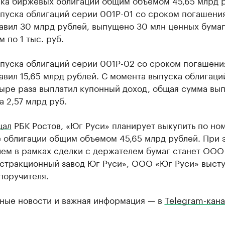
ска биржевых облигаций общим объемом 45,65 млрд р
пуска облигаций серии 001Р-01 со сроком погашения
авил 30 млрд рублей, выпущено 30 млн ценных бума
 по 1 тыс. руб.
пуска облигаций серии 001Р-02 со сроком погашени
авил 15,65 млрд рублей. С момента выпуска облигаци
ыре раза выплатил купонный доход, общая сумма вып
 2,57 млрд руб.
щал
РБК Ростов, «Юг Руси» планирует выкупить по но
 облигации общим объемом 45,65 млрд рублей. При 
лем в рамках сделки с держателем бумаг станет ООО
стракционный завод Юг Руси», ООО «Юг Руси» высту
поручителя.
ные новости и важная информация — в
Telegram-кана