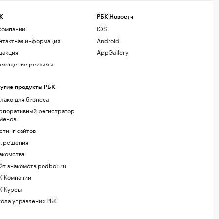
К
РБК Новости
компании
iOS
нтактная информация
Android
дакция
AppGallery
змещение рекламы
угие продукты РБК
лако для бизнеса
рпоративный регистратор
менов
стинг сайтов
г.решения
акомства
йт знакомств podbor.ru
К Компании
К Курсы
ола управления РБК