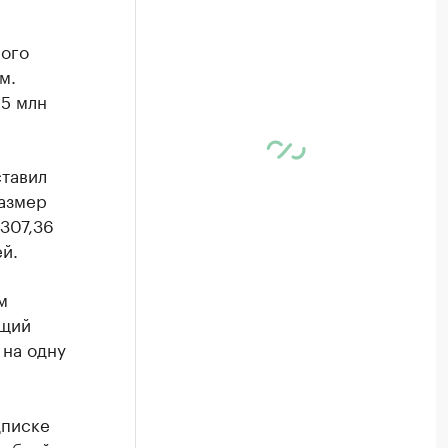
ного
м.
5 млн
тавил
размер
307,36
й.
м
ущий
 на одну
дписке