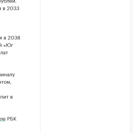
ублей.
 в 2033
г
я в 2038
й «Юг
лат
миналу
этом,
пит в
ле
РБК