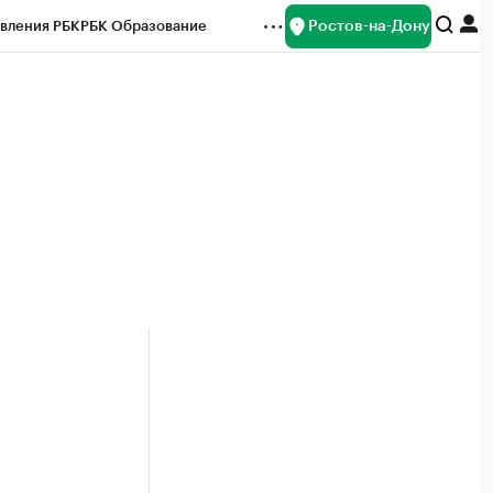
Ростов-на-Дону
вления РБК
РБК Образование
редитные рейтинги
Франшизы
Газета
ок наличной валюты