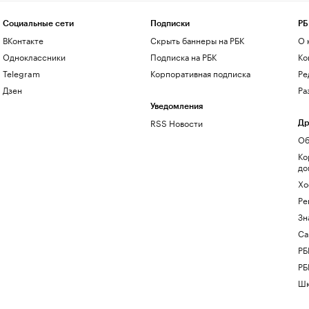
Социальные сети
Подписки
РБ
ВКонтакте
Скрыть баннеры на РБК
О 
Одноклассники
Подписка на РБК
Ко
Telegram
Корпоративная подписка
Ре
Дзен
Ра
Уведомления
RSS Новости
Др
Об
Ко
до
Хо
Ре
Зн
Са
РБ
РБ
Шк