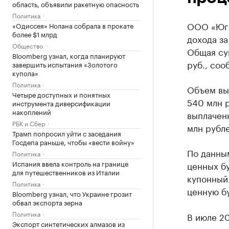
область, объявили ракетную опасность
Политика
ООО «Юг 
«Одиссея» Нолана собрала в прокате
более $1 млрд
дохода з
Общество
Общая су
Bloomberg узнал, когда планируют
руб., соо
завершить испытания «Золотого
купола»
Политика
Объем вы
Четыре доступных и понятных
540 млн р
инструмента диверсификации
накоплений
выплачен
РБК и Сбер
млн рубле
Трамп попросил уйти с заседания
Госдепа раньше, чтобы «вести войну»
По данны
Политика
Испания ввела контроль на границе
ценных б
для путешественников из Италии
купонный 
Политика
ценную бу
Bloomberg узнал, что Украине грозит
обвал экспорта зерна
Политика
В июле 2
Экспорт синтетических алмазов из