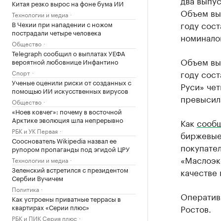
два выпу
Китая резко вырос на фоне бума ИИ
Объем вы
Технологии и медиа
году сост
В Чехии при нападении с ножом
пострадали четыре человека
номиналом
Общество
Telegraph сообщил о выплатах УЕФА
Объем вы
вероятной любовнице Инфантино
году сост
Спорт
Ученые оценили риски от созданных с
Руси» чет
помощью ИИ искусственных вирусов
превысила
Общество
«Ноев ковчег»: почему в восточной
Арктике эволюция шла непрерывно
Как
сооб
РБК и УК Первая
биржевые
Сооснователь Wikipedia назвал ее
покупате
рупором пропаганды под эгидой ЦРУ
«Маслоэк
Технологии и медиа
Зеленский встретился с президентом
качестве 
Сербии Вучичем
Политика
Оператив
Как устроены приватные террасы в
квартирах «Серии плюс»
Ростов.
РБК и ПИК Серия плюс