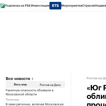
Подписка на РБК
Инвестиции
Мероприятия
Отрасли
Недви
РБК Курсы
РБК Life
Тренды
Визионеры
Национальные проекты
Горо
Спецпроекты СПб
Конференции СПб
Спецпроекты
Проверка конт
Ростов-на-Д
Все новости
Ростов-на-Дону
Весь мир
«Юг 
Ракетную опасность объявили в
Московской области
обли
Политика
В семи регионах, включая Московскую
проц