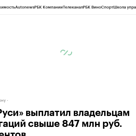
жимость
Autonews
РБК Компании
Телеканал
РБК Вино
Спорт
Школа упра
д
Стиль
Крипто
РБК Бизнес-среда
Дискуссионный клуб
Исследования
К
рагентов
Политика
Экономика
Бизнес
Технологии и медиа
Финансы
Рын
ону
Руси» выплатил владельцам
гаций свыше 847 млн руб.
ентов