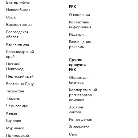
Екатеринбург
РБК
Новосибирск
О компании
Омск
Контактная
Башкортостан
информация
Вологодская
Редакция
область
Размещение
Калининград
рекламы
Краснодарский
край
Другие
Нижний
продукты
Новгород
РБК
Пермский край
Облако для
бизнеса
Ростов-на-Дону
Корпоративный
Татарстан
регистратор
Тюмень
доменов
Черноземье
Хостинг
сайтов
Кавказ
Рег.решения
Карелия
Знакомства
Мурманск
Сайт
Приморский