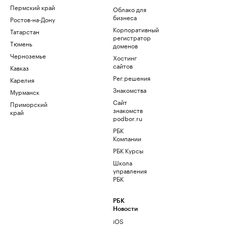
Пермский край
Облако для
бизнеса
Ростов-на-Дону
Корпоративный
Татарстан
регистратор
Тюмень
доменов
Черноземье
Хостинг
сайтов
Кавказ
Рег.решения
Карелия
Знакомства
Мурманск
Сайт
Приморский
знакомств
край
podbor.ru
РБК
Компании
РБК Курсы
Школа
управления
РБК
РБК
Новости
iOS