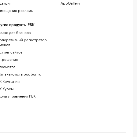
дакция
AppGallery
змещение рекламы
угие продукты РБК
лако для бизнеса
рпоративный регистратор
менов
стинг сайтов
г.решения
акомства
йт знакомств podbor.ru
К Компании
К Курсы
ола управления РБК