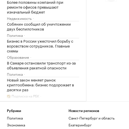
Более половины компаний при
ремонте офисов превышают
изначальный бюджет
Недвижимость
Собянин сообщил об уничтожении
двух беспилотников
Политика
Бизнес в России ужесточил борьбу с
воровством сотрудников. Главные
схемы
Образование
В Самаре остановили транспорт из-за
объявления ракетной опасности
Политика
Новый закон меняет рынок
криптообмена: бизнес подорожает в
десятки раз
Подписка на РБК
Как облигационный долг помог решить
задачи реального бизнеса. Кейсы
Рубрики
Новости регионов
РБК и МСП Банк
Политика
Санкт-Петербург и область
Хуснуллин призвал изучить новый
выход к Индии в обход Босфора и
Экономика
Екатеринбург
Ормуза