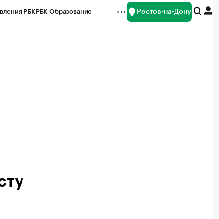
Ростов-на-Дону
вления РБК
РБК Образование
редитные рейтинги
Франшизы
Газета
ок наличной валюты
сту