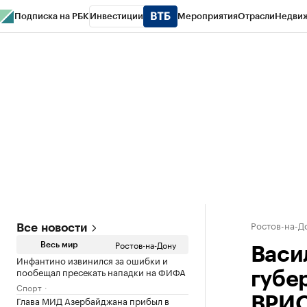
Подписка на РБК
Инвестиции
Мероприятия
Отрасли
Недви
РБК Курсы
РБК Life
Тренды
Визионеры
Национальные проекты
Горо
Спецпроекты СПб
Конференции СПб
Спецпроекты
Проверка конт
Ростов-на-Д
Все новости
Ростов-на-Дону
Весь мир
Васи
Инфантино извинился за ошибки и
пообещал пресекать нападки на ФИФА
губе
Спорт
Глава МИД Азербайджана прибыл в
ВРИ