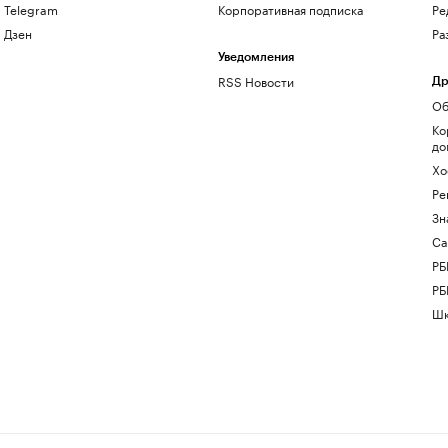
Telegram
Корпоративная подписка
Ре
Дзен
Ра
Уведомления
RSS Новости
Др
Об
Ко
до
Хо
Ре
Зн
Са
РБ
РБ
Шк