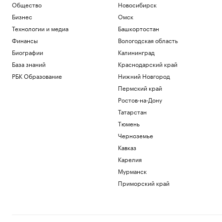
Общество
Новосибирск
Экономика
Бизнес
Омск
NASA и ESO подтвердили факт падения
верхней ступени Falcon 9 на Луну
Технологии и медиа
Башкортостан
Общество
Финансы
Вологодская область
Почему инвесторы выбирают офисы в
Биографии
Калининград
оживленных районах Москвы
База знаний
Краснодарский край
РБК и Upside
РБК Образование
Нижний Новгород
США восстановили обмен
разведданными с Украиной
Пермский край
Политика
Ростов-на-Дону
Военная операция на Украине. Онлайн
Татарстан
Политика
Тюмень
Трамп пригрозил тюрьмой за
Черноземье
публикации о сокращении запасов
ракет у США
Кавказ
Политика
Карелия
Мурманск
Загрузить еще
Приморский край