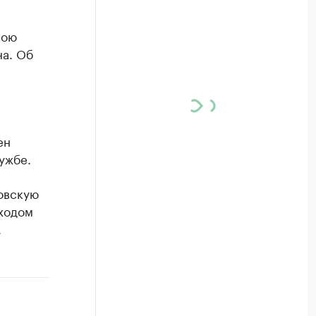
вою
на. Об
ен
ужбе.
товскую
еходом
.