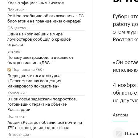
Киев с официальным визитом
Политика
Губернат
Politico сообщило об отключениях в ЕС
биометрии на границе из-за очередей
работу до
Общество
этом жур
Один из крупнейших в мире
Ростовско
лоукостеров сообщил о кризисе
отрасли
Бизнес
Почему электромобили дешевеют
«Он остае
быстрее машин с ДВС
исполняю
Подписка на РБК
Подведены итоги конкурса
«Перспективная концепция
4 ноября 
маневрового локомотива»
область с
Компании
В Приморье задержали подростков,
на другую
готовивших теракт на объекте
Росгвардии
Авторы
Политика
Акции «Русагро» обвалились почти на
17% на фоне дивидендного гэпа
Инвестиции
Натал