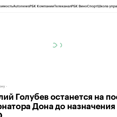
жимость
Autonews
РБК Компании
Телеканал
РБК Вино
Спорт
Школа упра
д
Стиль
Крипто
РБК Бизнес-среда
Дискуссионный клуб
Исследования
К
рагентов
Политика
Экономика
Бизнес
Технологии и медиа
Финансы
Рын
ону
лий Голубев останется на по
рнатора Дона до назначения
О