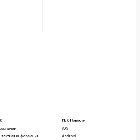
К
РБК Новости
компании
iOS
нтактная информация
Android