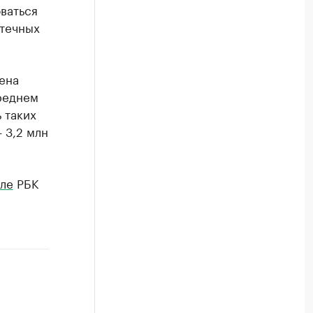
ваться
отечных
цена
среднем
 таких
 3,2 млн
ле
РБК