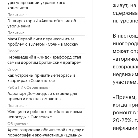
урегулировании украинского
живут, на
конфликта
сдержива
Политика
на уровне
Гендиректор «ИжАвиа» объявил об
увольнении
Политика
В настоя
Матч Первой лиги перенесли из-за
иногородн
проблем с вылетом «Сочи» в Москву
может спр
Спорт
Перешедший в «Лидс» Траффорд стал
«вторичке
самым дорогим британским вратарем
возвраща
Спорт
недвижим
Как устроены приватные террасы в
квартирах «Серии плюс»
участием.
РБК и ПИК Серия плюс
Аэропорт Домодедово открыли для
«Причем, 
приема и вылета самолетов
когда при
Политика
ремонт в 
Женщина и ребенок погибли во время
непогоды в Смоленске
20-25%, т
Общество
инфляции»
Арест запросили обвиняемой по делу о
порнографии экс-участнице «Дома-2»