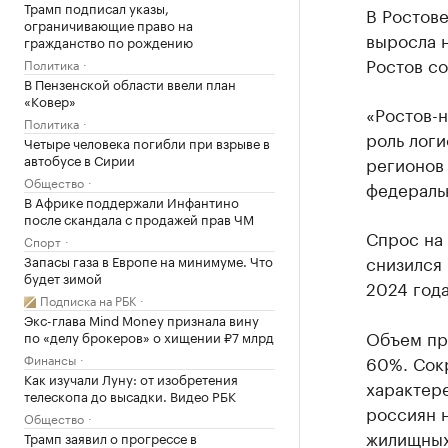
Трамп подписал указы,
В Ростове
ограничивающие право на
выросла н
гражданство по рождению
Ростов с
Политика
В Пензенской области ввели план
«Ковер»
«Ростов-н
Политика
роль логи
Четыре человека погибли при взрыве в
автобусе в Сирии
регионов
Общество
федераль
В Африке поддержали Инфантино
после скандала с продажей прав ЧМ
Спрос на 
Спорт
снизился 
Запасы газа в Европе на минимуме. Что
будет зимой
2024 года
Подписка на РБК
Экс-глава Mind Money признала вину
Объем пр
по «делу брокеров» о хищении ₽7 млрд
Финансы
60%. Сок
Как изучали Луну: от изобретения
характере
телескопа до высадки. Видео РБК
россиян н
Общество
жилищных 
Трамп заявил о прогрессе в