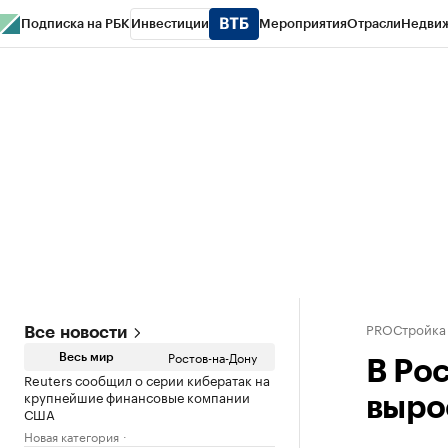
Подписка на РБК
Инвестиции
Мероприятия
Отрасли
Недви
РБК Курсы
РБК Life
Тренды
Визионеры
Национальные проекты
Горо
Спецпроекты СПб
Конференции СПб
Спецпроекты
Проверка конт
PROСтройка
Все новости
Ростов-на-Дону
Весь мир
В Ро
Reuters сообщил о серии кибератак на
крупнейшие финансовые компании
вырос
США
Новая категория