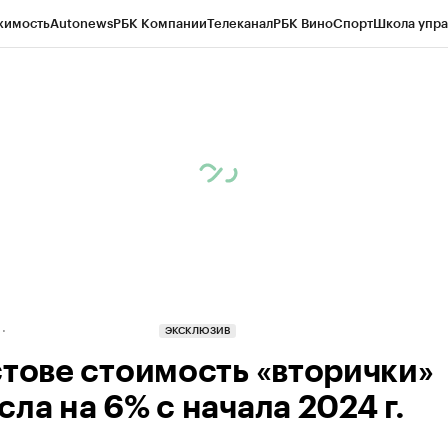
жимость
Autonews
РБК Компании
Телеканал
РБК Вино
Спорт
Школа упра
д
Стиль
Крипто
РБК Бизнес-среда
Дискуссионный клуб
Исследования
К
рагентов
Политика
Экономика
Бизнес
Технологии и медиа
Финансы
Рын
ЭКСКЛЮЗИВ
стове стоимость «вторички»
ла на 6% с начала 2024 г.