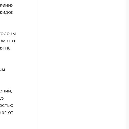
ожения
кидок
тороны
ем это
ия на
ым
ений,
ся
ностью
нег от