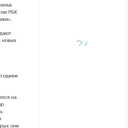
жилья
том РБК
ажи».
тдают
я новых
угодием
ился на
ир
ь
я
орых они