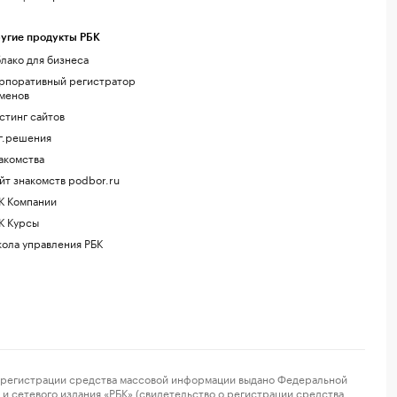
угие продукты РБК
лако для бизнеса
рпоративный регистратор
менов
стинг сайтов
г.решения
акомства
йт знакомств podbor.ru
К Компании
К Курсы
ола управления РБК
регистрации средства массовой информации выдано Федеральной
и сетевого издания «РБК» (свидетельство о регистрации средства