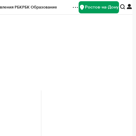
Ростов-на-Дону
вления РБК
РБК Образование
редитные рейтинги
Франшизы
Газета
ок наличной валюты