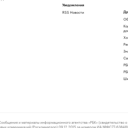
Уведомления
RSS Новости
Др
Об
Ко
до
Хо
Ре
Зн
Са
РБ
РБ
Шк
ения и материалы информационного агентства «РБК» (свидетельство о 
овых коммуникаций (Роскомнадзор) 09.12.2015 за номером ИА №ФС77-63848) 