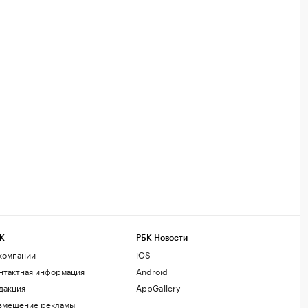
К
РБК Новости
компании
iOS
нтактная информация
Android
дакция
AppGallery
змещение рекламы