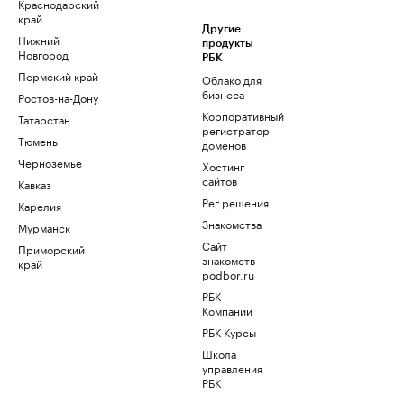
Краснодарский
край
Другие
Нижний
продукты
Новгород
РБК
Пермский край
Облако для
бизнеса
Ростов-на-Дону
Корпоративный
Татарстан
регистратор
Тюмень
доменов
Черноземье
Хостинг
сайтов
Кавказ
Рег.решения
Карелия
Знакомства
Мурманск
Сайт
Приморский
знакомств
край
podbor.ru
РБК
Компании
РБК Курсы
Школа
управления
РБК