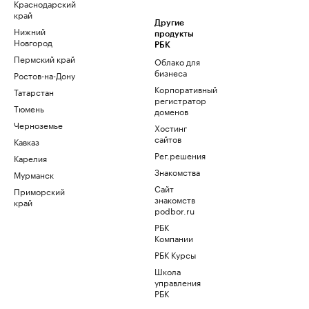
Краснодарский
край
Другие
Нижний
продукты
Новгород
РБК
Пермский край
Облако для
бизнеса
Ростов-на-Дону
Корпоративный
Татарстан
регистратор
Тюмень
доменов
Черноземье
Хостинг
сайтов
Кавказ
Рег.решения
Карелия
Знакомства
Мурманск
Сайт
Приморский
знакомств
край
podbor.ru
РБК
Компании
РБК Курсы
Школа
управления
РБК