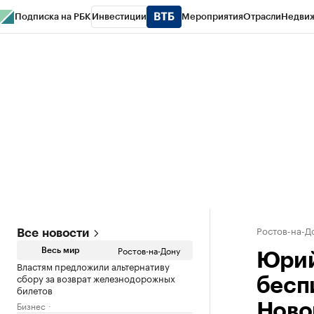
Подписка на РБК
Инвестиции
Мероприятия
Отрасли
Недви
РБК Курсы
РБК Life
Тренды
Визионеры
Национальные проекты
Горо
Спецпроекты СПб
Конференции СПб
Спецпроекты
Проверка конт
Ростов-на-Д
Все новости
Ростов-на-Дону
Весь мир
Юрий
Властям предложили альтернативу
сбору за возврат железнодорожных
бесп
билетов
Бизнес
Ново