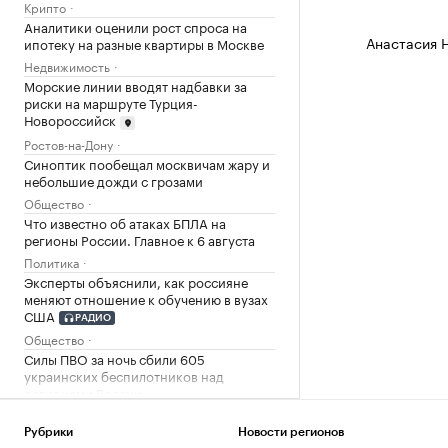
Крипто
Аналитики оценили рост спроса на
Анастасия 
ипотеку на разные квартиры в Москве
Недвижимость
Морские линии вводят надбавки за
риски на маршруте Турция-
Новороссийск
Ростов-на-Дону
Синоптик пообещал москвичам жару и
небольшие дожди с грозами
Общество
Что известно об атаках БПЛА на
регионы России. Главное к 6 августа
Политика
Эксперты объяснили, как россияне
меняют отношение к обучению в вузах
США
РАДИО
Общество
Силы ПВО за ночь сбили 605
украинских беспилотников над
регионами России
Политика
В Тверской области обломки дрона
Рубрики
Новости регионов