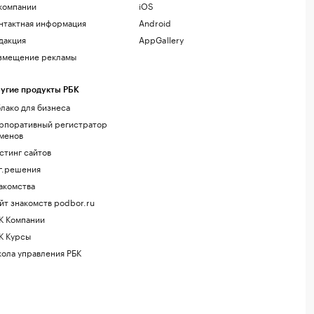
компании
iOS
нтактная информация
Android
дакция
AppGallery
змещение рекламы
угие продукты РБК
лако для бизнеса
рпоративный регистратор
менов
стинг сайтов
г.решения
акомства
йт знакомств podbor.ru
К Компании
К Курсы
ола управления РБК