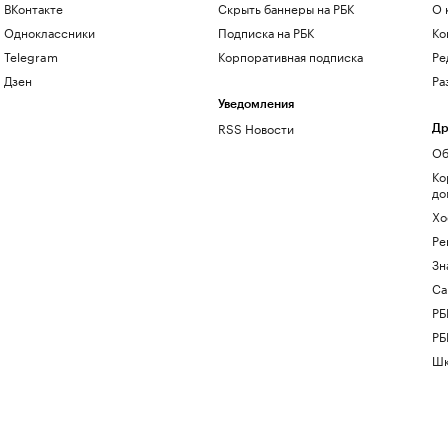
ВКонтакте
Скрыть баннеры на РБК
О 
Одноклассники
Подписка на РБК
Ко
Telegram
Корпоративная подписка
Ре
Дзен
Ра
Уведомления
RSS Новости
Др
Об
Ко
до
Хо
Ре
Зн
Са
РБ
РБ
Шк