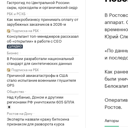
Гастрогид по Центральной России:
сыры, крокодилы и органический сидр
РБК и РСХБ
В Ростовс
Как микробизнесу принимать оплату от
аппарат. 
зарубежных заказчиков в 2026-м
временно
Подписка на РБК
Юрий Слю
Консультант топ-менеджеров рассказал
об «открытии» в работе с CEO
РАДИО
«По данн
Бизнес
и последс
В России разработали национальный
стандарт для синтетических данных
Подписка на РБК
Как ране
Причиной авиакатастрофы в США
были унич
стало испытание военными глушителя
Белокалит
GPS
Общество
Над Кубанью, Доном и другими
Оператив
регионами РФ уничтожили 605 БПЛА
Ростов.
Ростов-на-Дону
Эксперты назвали кражу биткоина
Авторы
признаком для разворота курса