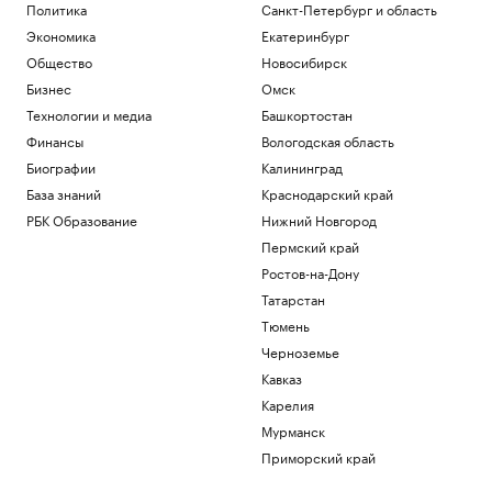
повредили фасад объекта Wildberries
Политика
Санкт-Петербург и область
Политика
Экономика
Екатеринбург
Появились первые кадры пропавшего в
Общество
Новосибирск
Иркутской области самолета
Бизнес
Омск
Общество
Технологии и медиа
Башкортостан
Турция ввела налоговые каникулы на
20 лет: кому это может быть интересно
Финансы
Вологодская область
Подписка на РБК
Биографии
Калининград
Больше прогулок, свежего воздуха и
База знаний
Краснодарский край
отдыха: квартиры рядом с парками
РБК Образование
Нижний Новгород
РБК и ПИК Серия плюс
Вэнс рассказал о сложностях в
Пермский край
переговорах с Ираном
Ростов-на-Дону
Политика
Татарстан
ИИ помогает лучшим и вредит
Тюмень
остальным. Как компаниям избежать
ловушки
Черноземье
Подписка на РБК
Кавказ
Карелия
Загрузить еще
Мурманск
Приморский край