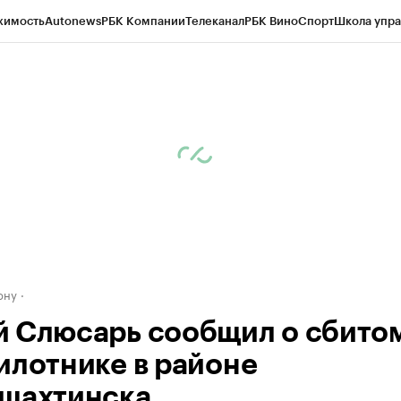
жимость
Autonews
РБК Компании
Телеканал
РБК Вино
Спорт
Школа упра
д
Стиль
Крипто
РБК Бизнес-среда
Дискуссионный клуб
Исследования
К
рагентов
Политика
Экономика
Бизнес
Технологии и медиа
Финансы
Рын
ону
 Слюсарь сообщил о сбито
илотнике в районе
шахтинска