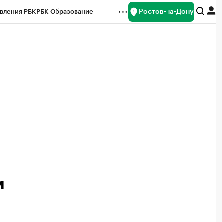
Ростов-на-Дону
вления РБК
РБК Образование
редитные рейтинги
Франшизы
Газета
ок наличной валюты
м