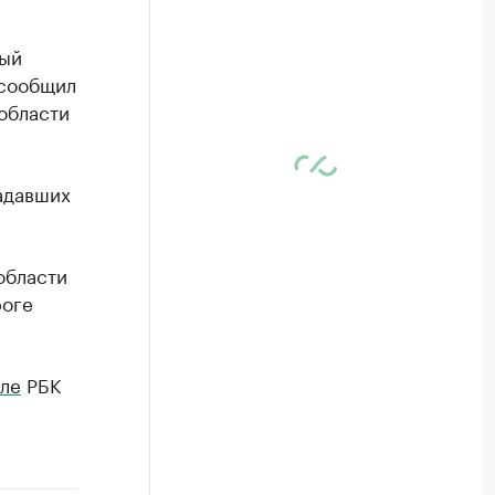
ный
 сообщил
области
адавших
области
роге
ле
РБК