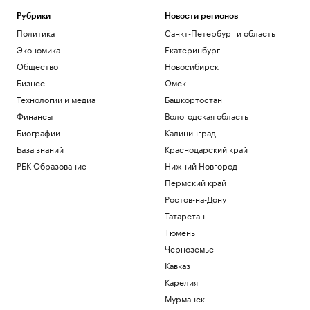
поле
Рубрики
Новости регионов
РБК и Stone
Политика
Санкт-Петербург и область
Чему и как сегодня учат топ-
менеджеров: тренды EdTech для
Экономика
Екатеринбург
управленцев
Общество
Новосибирск
Образование
Бизнес
Омск
Как металлургия и горная добыча стали
Технологии и медиа
Башкортостан
главными драйверами реального ESG
Финансы
Вологодская область
Отрасли
Как Трамп решил положить конец
Биографии
Калининград
«родильному туризму» в США
База знаний
Краснодарский край
Политика
РБК Образование
Нижний Новгород
Ахмату Кадырову присвоили звание
Пермский край
Героя Чеченской Республики
Ростов-на-Дону
Общество
Татарстан
Загрузить еще
Тюмень
Черноземье
Кавказ
Карелия
Мурманск