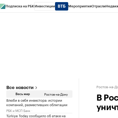
Подписка на РБК
Инвестиции
Мероприятия
Отрасли
Недви
РБК Курсы
РБК Life
Тренды
Визионеры
Национальные проекты
Горо
Спецпроекты СПб
Конференции СПб
Спецпроекты
Проверка конт
Ростов-на-Д
Все новости
Ростов-на-Дону
Весь мир
В Ро
Влюби в себя инвестора: истории
компаний, разместивших облигации
унич
РБК и МСП Банк
Türkiye Today сообщило об атаке на