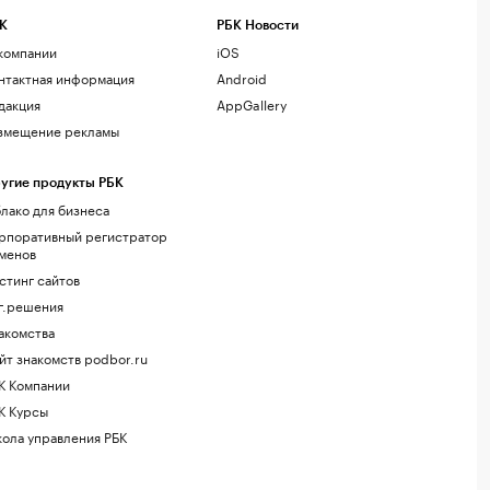
К
РБК Новости
компании
iOS
нтактная информация
Android
дакция
AppGallery
змещение рекламы
угие продукты РБК
лако для бизнеса
рпоративный регистратор
менов
стинг сайтов
г.решения
акомства
йт знакомств podbor.ru
К Компании
К Курсы
ола управления РБК