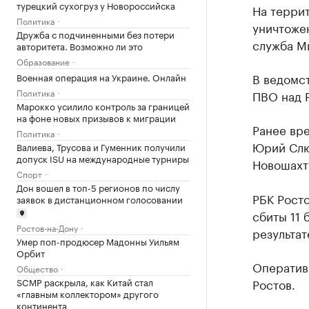
турецкий сухогруз у Новороссийска
На терри
Политика
уничтожен
Дружба с подчиненными без потери
служба М
авторитета. Возможно ли это
Образование
В ведомс
Военная операция на Украине. Онлайн
Политика
ПВО над Р
Марокко усилило контроль за границей
на фоне новых призывов к миграции
Ранее вр
Политика
Юрий Сл
Валиева, Трусова и Гуменник получили
допуск ISU на международные турниры
Новошахт
Спорт
Дон вошел в топ-5 регионов по числу
РБК Рост
заявок в дистанционном голосовании
сбиты 11 
Ростов-на-Дону
результат
Умер поп-продюсер Мадонны Уильям
Орбит
Оператив
Общество
SCMP раскрыла, как Китай стал
Ростов.
«главным коллектором» другого
континента