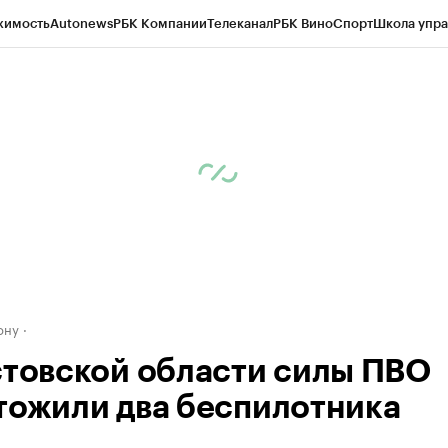
жимость
Autonews
РБК Компании
Телеканал
РБК Вино
Спорт
Школа упра
д
Стиль
Крипто
РБК Бизнес-среда
Дискуссионный клуб
Исследования
К
рагентов
Политика
Экономика
Бизнес
Технологии и медиа
Финансы
Рын
ону
стовской области силы ПВО
тожили два беспилотника