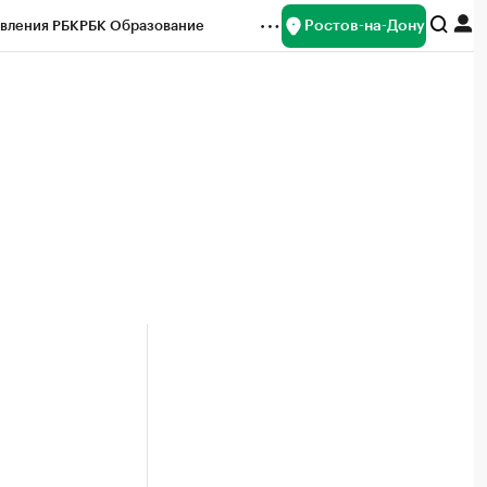
Ростов-на-Дону
вления РБК
РБК Образование
редитные рейтинги
Франшизы
Газета
ок наличной валюты