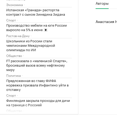
Авторы
Экономика
Испанская «Гранада» расторгла
контракт с сыном Зинедина Зидана
Спорт
Анастасия 
Производство мебели на юге России
выросло на 5% в июне
Ростов-на-Дону
Школьники из России стали
чемпионами Международной
олимпиады по ИИ
Общество
FT рассказала о «маленькой Спарте»,
бросившей вызов всему нефтяному
миру
Политика
Предложенная во главу ФИФА
норвежка призвала Инфантино уйти в
отставку
Спорт
Финляндия закрыла проходы для дичи
на границе с Россией
Общество
Что нового построят на Ходынском