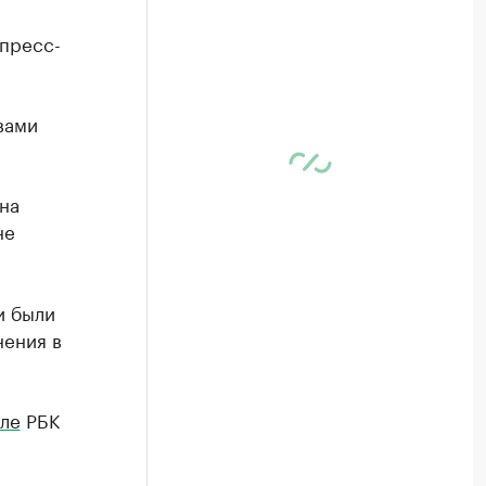
 пресс-
вами
на
не
и были
нения в
ле
РБК