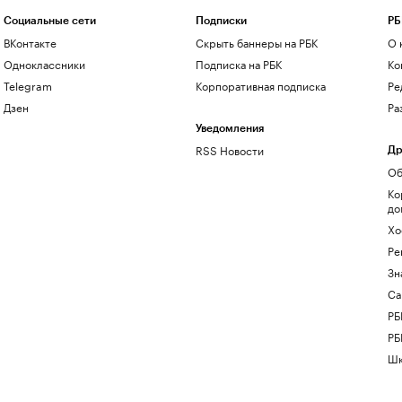
Социальные сети
Подписки
РБ
ВКонтакте
Скрыть баннеры на РБК
О 
Одноклассники
Подписка на РБК
Ко
Telegram
Корпоративная подписка
Ре
Дзен
Ра
Уведомления
RSS Новости
Др
Об
Ко
до
Хо
Ре
Зн
Са
РБ
РБ
Шк