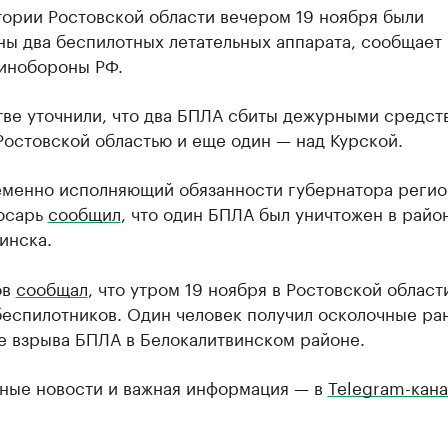
тории Ростовской области вечером 19 ноября были
ы два беспилотных летательных аппарата, сообщает
инобороны РФ.
тве уточнили, что два БПЛА сбиты дежурными средст
остовской областью и еще один — над Курской.
еменно исполняющий обязанности губернатора регио
юсарь
сообщил
, что один БПЛА был уничтожен в райо
инска.
ов
сообщал
, что утром 19 ноября в Ростовской област
беспилотников. Один человек получил осколочные ра
е взрыва БПЛА в Белокалитвинском районе.
ные новости и важная информация — в
Telegram-кана