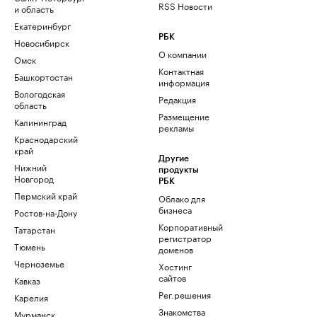
RSS Новости
и область
Екатеринбург
РБК
Новосибирск
О компании
Омск
Контактная
Башкортостан
информация
Вологодская
Редакция
область
Размещение
Калининград
рекламы
Краснодарский
край
Другие
Нижний
продукты
Новгород
РБК
Пермский край
Облако для
бизнеса
Ростов-на-Дону
Корпоративный
Татарстан
регистратор
Тюмень
доменов
Черноземье
Хостинг
сайтов
Кавказ
Рег.решения
Карелия
Знакомства
Мурманск