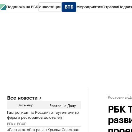
Подписка на РБК
Инвестиции
Мероприятия
Отрасли
Недви
РБК Курсы
РБК Life
Тренды
Визионеры
Национальные проекты
Горо
Спецпроекты СПб
Конференции СПб
Спецпроекты
Проверка конт
Ростов-на-Д
Все новости
Ростов-на-Дону
Весь мир
РБК 
Гастрогиды по России: от аутентичных
ферм и ресторанов до отелей
разв
РБК и РСХБ
«Балтика» обыграла «Крылья Советов»
прое