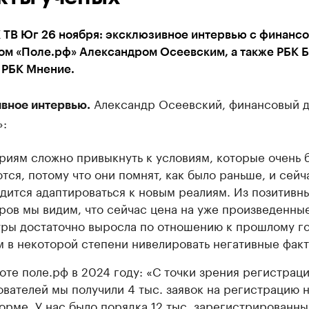
 ТВ Юг 26 ноября: эксклюзивное интервью с финанс
ом «Поле.рф» Александром Осеевским, а также РБК Б
 РБК Мнение.
Александр Осеевский, финансовый 
вное интервью.
»:
риям сложно привыкнуть к условиям, которые очень 
тся, потому что они помнят, как было раньше, и сейч
дится адаптироваться к новым реалиям. Из позитивн
ров мы видим, что сейчас цена на уже произведенны
уры достаточно выросла по отношению к прошлому го
 в некоторой степени нивелировать негативные фак
оте поле.рф в 2024 году: «С точки зрения регистрац
ователей мы получили 4 тыс. заявок на регистрацию 
орме. У нас было порядка 12 тыс. зарегистрированны