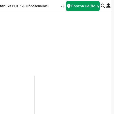
Ростов-на-Дону
вления РБК
РБК Образование
редитные рейтинги
Франшизы
Газета
ок наличной валюты