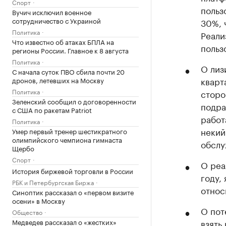
Спорт
польз
Вучич исключил военное
сотрудничество с Украиной
30%, 
Политика
Реали
Что известно об атаках БПЛА на
польз
регионы России. Главное к 8 августа
Политика
О лиз
С начала суток ПВО сбила почти 20
кварт
дронов, летевших на Москву
Политика
сторо
Зеленский сообщил о договоренности
подра
с США по ракетам Patriot
работ
Политика
некий
Умер первый тренер шестикратного
олимпийского чемпиона гимнаста
обслу
Щербо
Спорт
О реа
История биржевой торговли в России
году,
РБК и Петербургская Биржа
относ
Синоптик рассказал о «первом визите
осени» в Москву
О пот
Общество
Медведев рассказал о «жестких»
взять