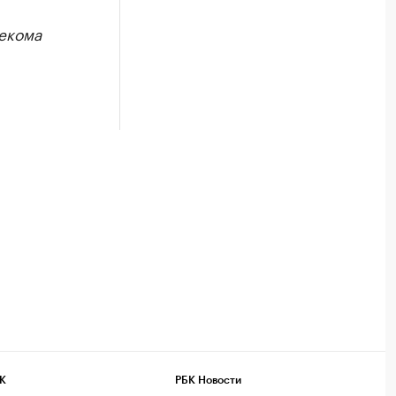
екома
К
РБК Новости