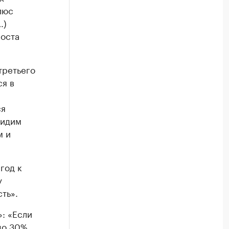
плюс
…)
оста
третьего
ся в
ся
видим
м и
год к
у
ть».
: «Если
 до 30%