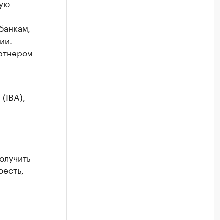
ную
банкам,
ии.
артнером
(IBA),
олучить
оесть,