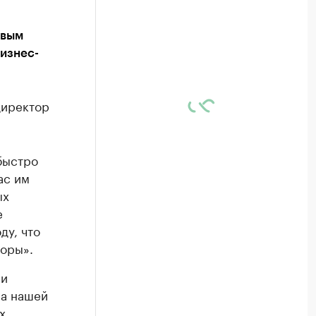
овым
изнес-
директор
быстро
ас им
ых
е
ду, что
торы».
ии
на нашей
х