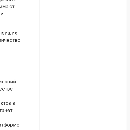
нимают
 и
жнейших
личество
мпаний
естве
ктов в
танет
латформе