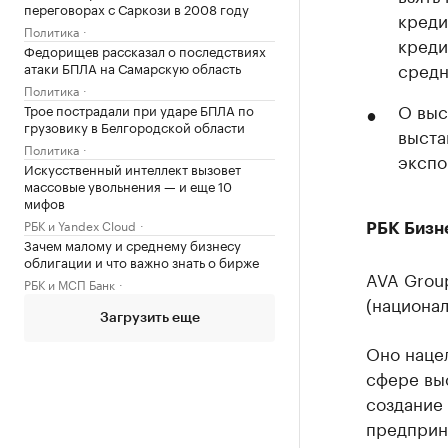
переговорах с Саркози в 2008 году
креди
Политика
креди
Федорищев рассказал о последствиях
средн
атаки БПЛА на Самарскую область
Политика
О выс
Трое пострадали при ударе БПЛА по
грузовику в Белгородской области
выста
Политика
экспо
Искусственный интеллект вызовет
массовые увольнения — и еще 10
мифов
РБК и Yandex Cloud
РБК Бизн
Зачем малому и среднему бизнесу
облигации и что важно знать о бирже
AVA Grou
РБК и МСП Банк
(национа
Загрузить еще
Оно наце
сфере выс
создание
предприн