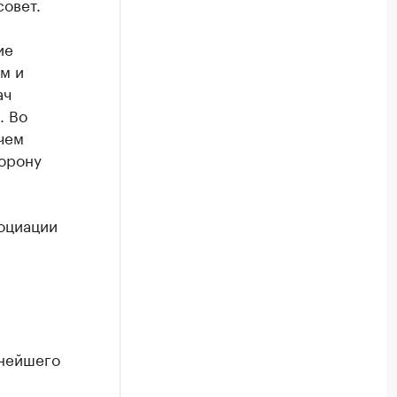
овет.
ие
м и
ач
. Во
чем
торону
социации
ьнейшего