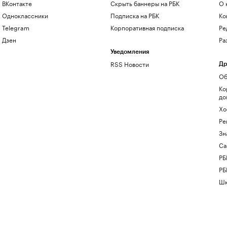
ВКонтакте
Скрыть баннеры на РБК
О 
Одноклассники
Подписка на РБК
Ко
Telegram
Корпоративная подписка
Ре
Дзен
Ра
Уведомления
RSS Новости
Др
Об
Ко
до
Хо
Ре
Зн
Са
РБ
РБ
Шк