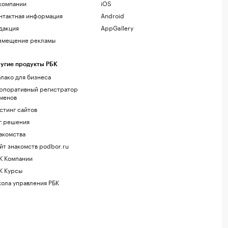
компании
iOS
нтактная информация
Android
дакция
AppGallery
змещение рекламы
угие продукты РБК
лако для бизнеса
рпоративный регистратор
менов
стинг сайтов
г.решения
акомства
йт знакомств podbor.ru
К Компании
К Курсы
ола управления РБК