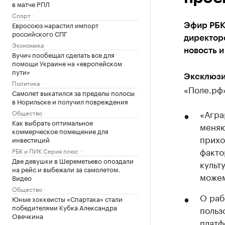
в матче РПЛ
Спорт
Евросоюз нарастил импорт
Эфир РБК
российского СПГ
директор
Экономика
новость и
Вучич пообещал сделать все для
помощи Украине на «европейском
пути»
Эксклюзи
Политика
«Поле.рф
Самолет выкатился за пределы полосы
в Норильске и получил повреждения
«Агра
Общество
Как выбрать оптимальное
меняю
коммерческое помещение для
прихо
инвестиций
факто
РБК и ПИК Серия плюс
Две девушки в Шереметьево опоздали
культ
на рейс и выбежали за самолетом.
можем
Видео
Общество
О раб
Юные хоккеисты «Спартака» стали
победителями Кубка Александра
польз
Овечкина
платф