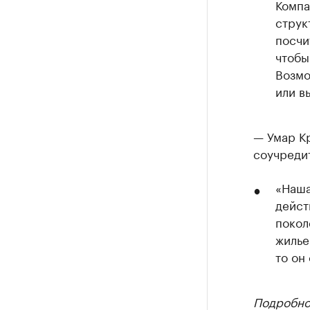
Компа
струк
посчи
чтобы
Возмо
или в
— Умар К
соучреди
«Наша
дейст
покол
жилье
то он
Подробнос