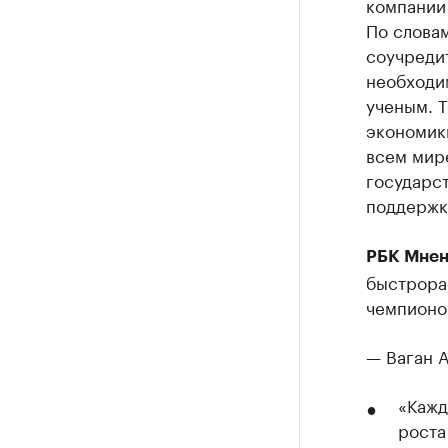
компании 
По слова
соучреди
необходи
ученым. Т
экономик
всем мире
государст
поддержки
РБК Мнен
быстрора
чемпионо
— Ваган А
«Кажд
роста