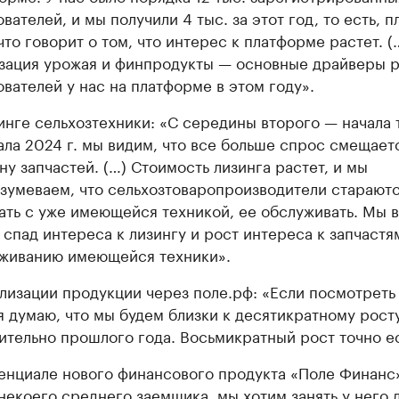
ователей, и мы получили 4 тыс. за этот год, то есть, 
что говорит о том, что интерес к платформе растет. (
зация урожая и финпродукты — основные драйверы р
ователей у нас на платформе в этом году».
инге сельхозтехники: «С середины второго — начала 
ала 2024 г. мы видим, что все больше спрос смещает
ну запчастей. (…) Стоимость лизинга растет, и мы
зумеваем, что сельхозтоваропроизводители старают
ать с уже имеющейся техникой, ее обслуживать. Мы 
 спад интереса к лизингу и рост интереса к запчастя
живанию имеющейся техники».
лизации продукции через поле.рф: «Если посмотреть 
 я думаю, что мы будем близки к десятикратному рост
ительно прошлого года. Восьмикратный рост точно ес
енциале нового финансового продукта «Поле Финанс»
 некоего среднего заемщика, мы хотим занять у него