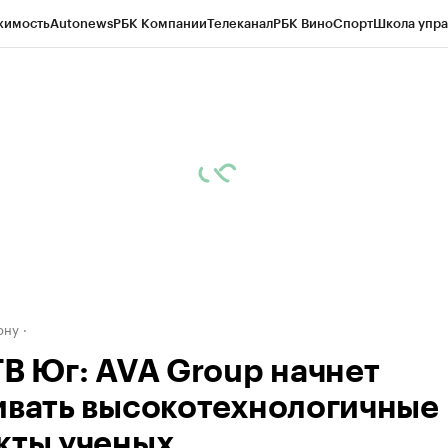
жимость
Autonews
РБК Компании
Телеканал
РБК Вино
Спорт
Школа упра
д
Стиль
Крипто
РБК Бизнес-среда
Дискуссионный клуб
Исследования
К
рагентов
Политика
Экономика
Бизнес
Технологии и медиа
Финансы
Рын
ону
ТВ Юг: AVA Group начнет
ивать высокотехнологичные
кты ученых