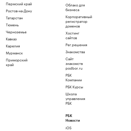
Пермский край
Облако для
бизнеса
Ростов-на-Дону
Корпоративный
Татарстан
регистратор
Тюмень
доменов
Черноземье
Хостинг
сайтов
Кавказ
Рег.решения
Карелия
Знакомства
Мурманск
Сайт
Приморский
знакомств
край
podbor.ru
РБК
Компании
РБК Курсы
Школа
управления
РБК
РБК
Новости
iOS