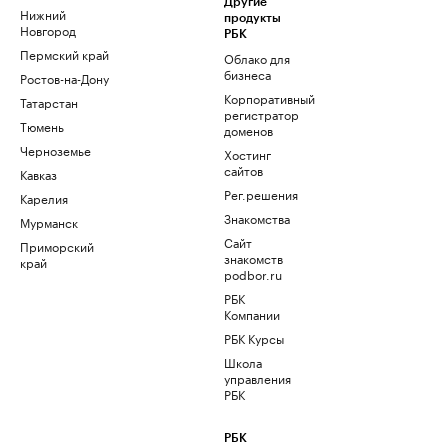
Другие
Нижний
продукты
Новгород
РБК
Пермский край
Облако для
бизнеса
Ростов-на-Дону
Корпоративный
Татарстан
регистратор
Тюмень
доменов
Черноземье
Хостинг
сайтов
Кавказ
Рег.решения
Карелия
Знакомства
Мурманск
Сайт
Приморский
знакомств
край
podbor.ru
РБК
Компании
РБК Курсы
Школа
управления
РБК
РБК