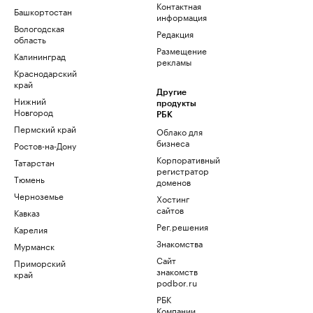
Контактная
Башкортостан
информация
Вологодская
Редакция
область
Размещение
Калининград
рекламы
Краснодарский
край
Другие
Нижний
продукты
Новгород
РБК
Пермский край
Облако для
бизнеса
Ростов-на-Дону
Корпоративный
Татарстан
регистратор
Тюмень
доменов
Черноземье
Хостинг
сайтов
Кавказ
Рег.решения
Карелия
Знакомства
Мурманск
Сайт
Приморский
знакомств
край
podbor.ru
РБК
Компании