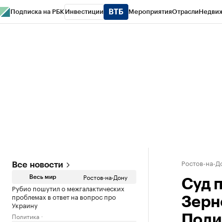
Подписка на РБК
Инвестиции
Мероприятия
Отрасли
Недви
РБК Курсы
РБК Life
Тренды
Визионеры
Национальные проекты
Горо
Спецпроекты СПб
Конференции СПб
Спецпроекты
Проверка конт
Ростов-на-Д
Все новости
Ростов-на-Дону
Весь мир
Суд 
Рубио пошутил о межгалактических
проблемах в ответ на вопрос про
Зерн
Украину
Политика
Поли