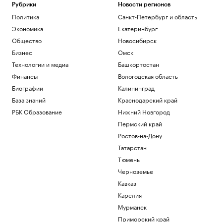
Рубрики
Новости регионов
Политика
Политика
Санкт-Петербург и область
Reuters раскрыл одну из крупнейших
уступок Ирану в конфликте с США
Экономика
Екатеринбург
Политика
Общество
Новосибирск
Три российских аэропорта закрыли для
Бизнес
Омск
полетов
Технологии и медиа
Башкортостан
Политика
Финансы
Вологодская область
Wildberries начала подготовку к
запуску собственного мессенджера
Биографии
Калининград
Технологии и медиа
База знаний
Краснодарский край
США потребуют от ряда иммигрантов
РБК Образование
Нижний Новгород
залоги до $250 тыс. для получения виз
Пермский край
Политика
Ростов-на-Дону
Adidas извинился за обилие розовых
бутс на ЧМ-26, назвав это совпадением
Татарстан
Спорт
Тюмень
Черноземье
Загрузить еще
Кавказ
Карелия
Мурманск
Приморский край