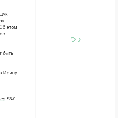
ищук
ла
 Об этом
сс-
т быть
на Ирину
ле
РБК