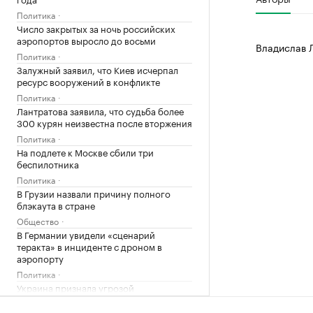
Политика
Число закрытых за ночь российских
аэропортов выросло до восьми
Владислав 
Политика
Залужный заявил, что Киев исчерпал
ресурс вооружений в конфликте
Политика
Лантратова заявила, что судьба более
300 курян неизвестна после вторжения
Политика
На подлете к Москве сбили три
беспилотника
Политика
В Грузии назвали причину полного
блэкаута в стране
Общество
В Германии увидели «сценарий
теракта» в инциденте с дроном в
аэропорту
Политика
Украина признала угрозой
нацбезопасности актрису из сериала
«СашаТаня»