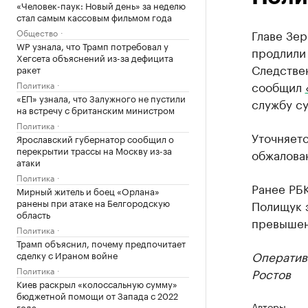
«Человек-паук: Новый день» за неделю
стал самым кассовым фильмом года
Общество
Главе Зе
WP узнала, что Трамп потребовал у
продлили 
Хегсета объяснений из-за дефицита
Следствен
ракет
сообщил
Политика
«ЕП» узнала, что Залужного не пустили
службу су
на встречу с британским министром
Политика
Уточняетс
Ярославский губернатор сообщил о
перекрытии трассы на Москву из-за
обжалова
атаки
Политика
Ранее РБК
Мирный житель и боец «Орлана»
ранены при атаке на Белгородскую
Полищук з
область
превышен
Политика
Трамп объяснил, почему предпочитает
Оператив
сделку с Ираном войне
Политика
Ростов
Киев раскрыл «колоссальную сумму»
бюджетной помощи от Запада с 2022
Авторы
года