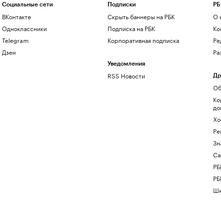
Социальные сети
Подписки
РБ
ВКонтакте
Скрыть баннеры на РБК
О 
Одноклассники
Подписка на РБК
Ко
Telegram
Корпоративная подписка
Ре
Дзен
Ра
Уведомления
RSS Новости
Др
Об
Ко
до
Хо
Ре
Зн
Са
РБ
РБ
Шк