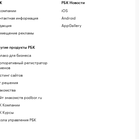
К
РБК Новости
компании
iOS
нтактная информация
Android
дакция
AppGallery
змещение рекламы
угие продукты РБК
лако для бизнеса
рпоративный регистратор
менов
стинг сайтов
г.решения
акомства
йт знакомств podbor.ru
К Компании
К Курсы
ола управления РБК