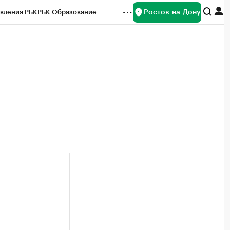
Ростов-на-Дону
вления РБК
РБК Образование
редитные рейтинги
Франшизы
Газета
ок наличной валюты