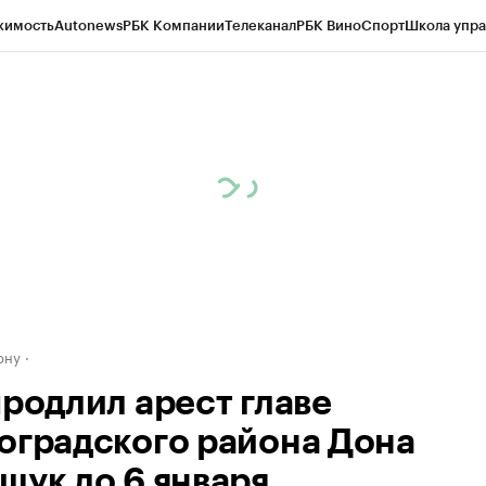
жимость
Autonews
РБК Компании
Телеканал
РБК Вино
Спорт
Школа упра
д
Стиль
Крипто
РБК Бизнес-среда
Дискуссионный клуб
Исследования
К
рагентов
Политика
Экономика
Бизнес
Технологии и медиа
Финансы
Рын
ону
продлил арест главе
оградского района Дона
щук до 6 января