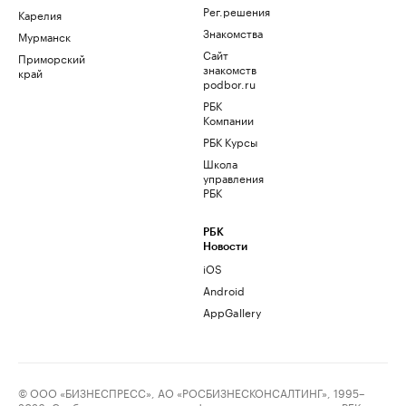
Рег.решения
Карелия
Знакомства
Мурманск
Сайт
Приморский
знакомств
край
podbor.ru
РБК
Компании
РБК Курсы
Школа
управления
РБК
РБК
Новости
iOS
Android
AppGallery
© ООО «БИЗНЕСПРЕСС», АО «РОСБИЗНЕСКОНСАЛТИНГ», 1995–