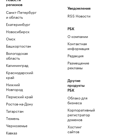
Новости
регионов
Уведомления
Санкт-Петербург
RSS Новости
и область
Екатеринбург
РБК
Новосибирск
О компании
Омск
Контактная
Башкортостан
информация
Вологодская
Редакция
область
Размещение
Калининград
рекламы
Краснодарский
край
Другие
Нижний
продукты
Новгород
РБК
Пермский край
Облако для
бизнеса
Ростов-на-Дону
Корпоративный
Татарстан
регистратор
Тюмень
доменов
Черноземье
Хостинг
сайтов
Кавказ