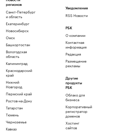
Новости
регионов
Уведомления
Санкт-Петербург
RSS Новости
и область
Екатеринбург
РБК
Новосибирск
О компании
Омск
Контактная
Башкортостан
информация
Вологодская
Редакция
область
Размещение
Калининград
рекламы
Краснодарский
край
Другие
Нижний
продукты
Новгород
РБК
Пермский край
Облако для
бизнеса
Ростов-на-Дону
Корпоративный
Татарстан
регистратор
Тюмень
доменов
Черноземье
Хостинг
сайтов
Кавказ