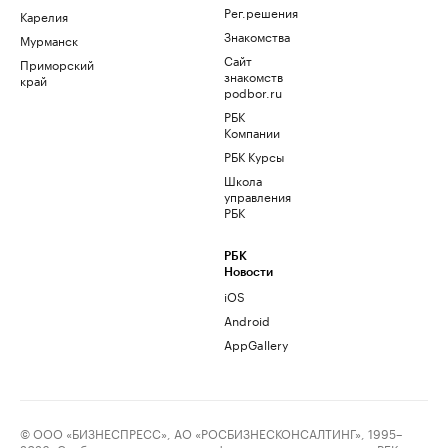
Рег.решения
Карелия
Знакомства
Мурманск
Сайт
Приморский
знакомств
край
podbor.ru
РБК
Компании
РБК Курсы
Школа
управления
РБК
РБК
Новости
iOS
Android
AppGallery
© ООО «БИЗНЕСПРЕСС», АО «РОСБИЗНЕСКОНСАЛТИНГ», 1995–