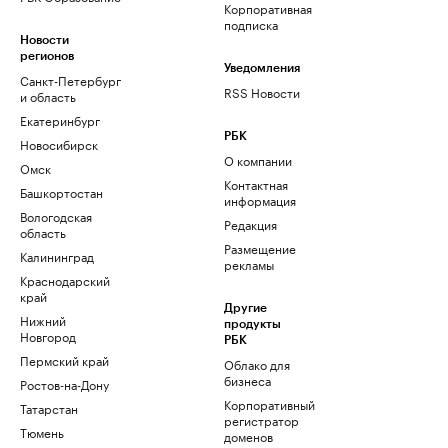
Корпоративная
подписка
Новости
регионов
Уведомления
Санкт-Петербург
RSS Новости
и область
Екатеринбург
РБК
Новосибирск
О компании
Омск
Контактная
Башкортостан
информация
Вологодская
Редакция
область
Размещение
Калининград
рекламы
Краснодарский
край
Другие
Нижний
продукты
Новгород
РБК
Пермский край
Облако для
бизнеса
Ростов-на-Дону
Корпоративный
Татарстан
регистратор
Тюмень
доменов