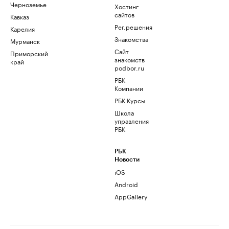
Черноземье
Хостинг
сайтов
Кавказ
Рег.решения
Карелия
Знакомства
Мурманск
Сайт
Приморский
знакомств
край
podbor.ru
РБК
Компании
РБК Курсы
Школа
управления
РБК
РБК
Новости
iOS
Android
AppGallery