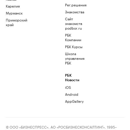
Рег.решения
Карелия
Знакомства
Мурманск
Сайт
Приморский
знакомств
край
podbor.ru
РБК
Компании
РБК Курсы
Школа
управления
РБК
РБК
Новости
iOS
Android
AppGallery
© ООО «БИЗНЕСПРЕСС», АО «РОСБИЗНЕСКОНСАЛТИНГ», 1995–