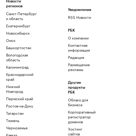
Новости
регионов
Уведомления
Санкт-Петербург
RSS Новости
и область
Екатеринбург
РБК
Новосибирск
О компании
Омск
Контактная
Башкортостан
информация
Вологодская
Редакция
область
Размещение
Калининград
рекламы
Краснодарский
край
Другие
Нижний
продукты
Новгород
РБК
Пермский край
Облако для
бизнеса
Ростов-на-Дону
Корпоративный
Татарстан
регистратор
Тюмень
доменов
Черноземье
Хостинг
сайтов
Кавказ