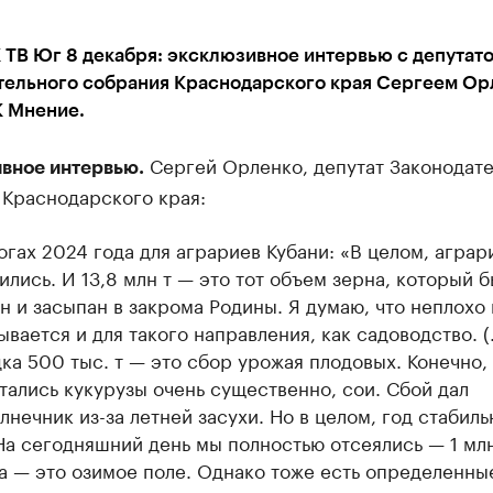
 ТВ Юг 8 декабря: эксклюзивное интервью с депутат
тельного собрания Краснодарского края Сергеем Орл
К Мнение.
Сергей Орленко, депутат Законодате
вное интервью.
 Краснодарского края:
огах 2024 года для аграриев Кубани: «В целом, аграр
ились. И 13,8 млн т — это тот объем зерна, который 
н и засыпан в закрома Родины. Я думаю, что неплохо 
ывается и для такого направления, как садоводство. (
ка 500 тыс. т — это сбор урожая плодовых. Конечно,
тались кукурузы очень существенно, сои. Сбой дал
лнечник из-за летней засухи. Но в целом, год стабиль
На сегодняшний день мы полностью отсеялись — 1 мл
га — это озимое поле. Однако тоже есть определенны