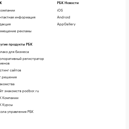
К
РБК Новости
компании
iOS
нтактная информация
Android
дакция
AppGallery
змещение рекламы
угие продукты РБК
лако для бизнеса
рпоративный регистратор
менов
стинг сайтов
г.решения
акомства
йт знакомств podbor.ru
К Компании
К Курсы
ола управления РБК