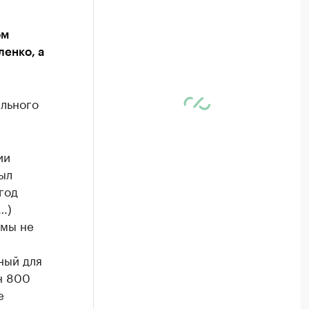
ом
енко, а
льного
ии
был
год
…)
 мы не
ный для
н 800
е