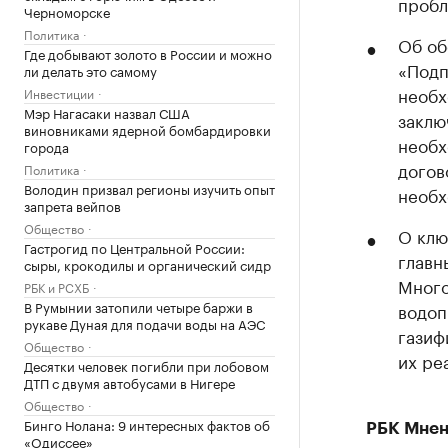
пробл
Черноморске
Политика
Об об
Где добывают золото в России и можно
«Подп
ли делать это самому
необх
Инвестиции
Мэр Нагасаки назвал США
заклю
виновниками ядерной бомбардировки
необх
города
догов
Политика
Володин призвал регионы изучить опыт
необх
запрета вейпов
Общество
О клю
Гастрогид по Центральной России:
главн
сыры, крокодилы и органический сидр
Много
РБК и РСХБ
В Румынии затопили четыре баржи в
водоп
рукаве Дуная для подачи воды на АЭС
газиф
Общество
их ре
Десятки человек погибли при лобовом
ДТП с двумя автобусами в Нигере
Общество
Бинго Нолана: 9 интересных фактов об
РБК Мнен
«Одиссее»