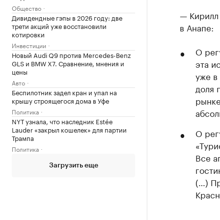
Общество
— Кирилл
Дивидендные гэпы в 2026 году: две
трети акций уже восстановили
в Анапе:
котировки
Инвестиции
О рег
Новый Audi Q9 против Mercedes-Benz
эта и
GLS и BMW X7. Сравнение, мнения и
цены
уже в
Авто
доля 
Беспилотник задел кран и упал на
рынке
крышу строящегося дома в Уфе
абсол
Политика
NYT узнала, что наследник Estée
Lauder «закрыл кошелек» для партии
О рег
Трампа
«Тури
Политика
Все а
Загрузить еще
гости
(…) П
Красн