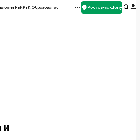
Ростов-на-Дону
вления РБК
РБК Образование
редитные рейтинги
Франшизы
Газета
ок наличной валюты
 и