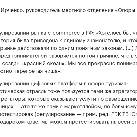
 Ирченко, руководитель местного отделения «Опоры
улировании рынка e-commerce в РФ: «Хотелось бы, ч
стория была приведена к единому знаменателю, и что
 рынке действовали по одним понятным законам. (…) 
предпринимателей разоряется по той причине, что в 
 создан «красный океан». Мы все прекрасно понимае
ютно перегретая ниша».
улировании цифровых платформ в сфере туризма:
стическая отрасль тоже пользуется теми же агрегато
грегаторы, которые оказывают услуги по размещению
ницах — это те же самые маркетплейсы, по большому 
ротестировав (регулирование — прим. ред. РБК ТВ Юг
одарском крае, мы можем протестировать на всей ст