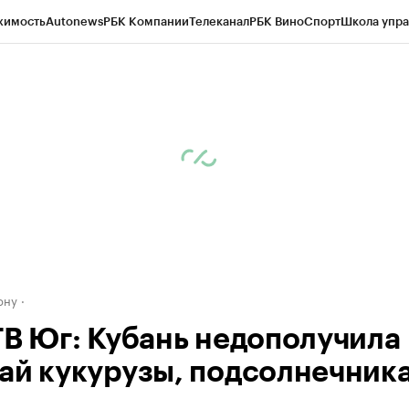
жимость
Autonews
РБК Компании
Телеканал
РБК Вино
Спорт
Школа упра
д
Стиль
Крипто
РБК Бизнес-среда
Дискуссионный клуб
Исследования
К
рагентов
Политика
Экономика
Бизнес
Технологии и медиа
Финансы
Рын
ону
ТВ Юг: Кубань недополучила
ай кукурузы, подсолнечника