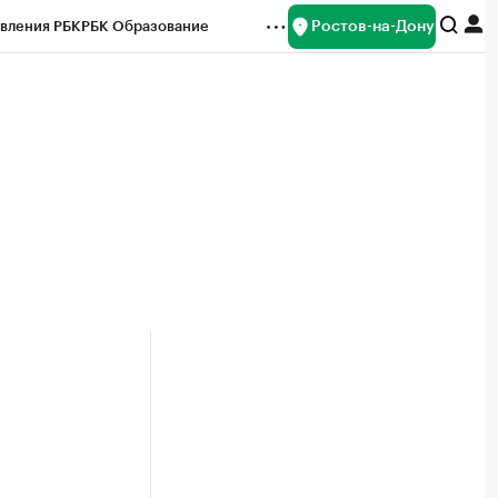
Ростов-на-Дону
вления РБК
РБК Образование
редитные рейтинги
Франшизы
Газета
ок наличной валюты