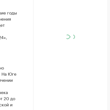
шие годы
чения
дет
24»,
но
. На Юге
ичении
века
т 20 до
ской и