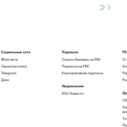
Социальные сети
Подписки
РБ
ВКонтакте
Скрыть баннеры на РБК
О 
Одноклассники
Подписка на РБК
Ко
Telegram
Корпоративная подписка
Ре
Дзен
Ра
Уведомления
RSS Новости
Др
Об
Ко
до
Хо
Ре