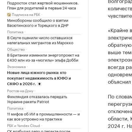
Волгоград
Подросток стал жертвой мошенников.
количеств
План для родителей в первые 24 часа
Подписка на РБК
чувствите
Минобороны сообщило о взятии
Васютинского и Торецкого в ДНР
«Крайне 
Политика
электриче
В Сеуте оценили число оставшихся
нелегальных мигрантов из Марокко
обратную
Общество
выше тем
В Британии изменили энергопроект на
электроэн
£430 млн из-за «могилы» эльфа Добби
всегда ра
Экономика
одновреме
Новые лица южного рынка: кто
покупает недвижимость в ЮФО и
объяснил
СКФО в 2026 г.
Ростов-на-Дону
По словам
Финляндия отказалась передать
Украине ракеты Patriot
перегруз
Политика
отключени
11 мифов об ИИ в промышленности — и
области,
как все устроено на практике
2024 г. 
РБК и Yandex Cloud
СК возбудил дело о теракте после