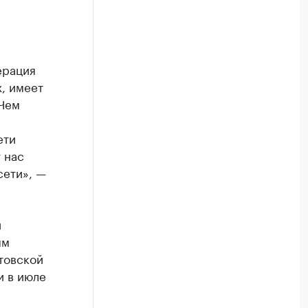
ерация
, имеет
 Чем
ети
 нас
сети», —
и
ым
товской
и в июле