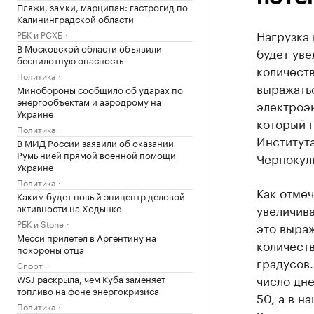
Пляжи, замки, марципан: гастрогид по
Калининградской области
Нагрузка
РБК и РСХБ
В Московской области объявили
будет уве
беспилотную опасность
количеств
Политика
выражать
Минобороны сообщило об ударах по
энергообъектам и аэродрому на
электроэн
Украине
который п
Политика
Институт
В МИД России заявили об оказании
Румынией прямой военной помощи
Чернокул
Украине
Политика
Как отмеч
Каким будет новый эпицентр деловой
активности на Ходынке
увеличива
РБК и Stone
это выраж
Месси прилетел в Аргентину на
количест
похороны отца
градусов.
Спорт
число дне
WSJ раскрыла, чем Куба заменяет
топливо на фоне энергокризиса
50, а в н
Политика