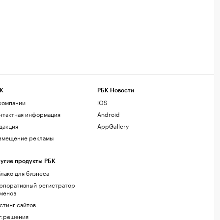
К
РБК Новости
компании
iOS
нтактная информация
Android
дакция
AppGallery
змещение рекламы
угие продукты РБК
лако для бизнеса
рпоративный регистратор
менов
стинг сайтов
г.решения