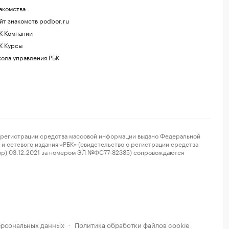
акомства
йт знакомств podbor.ru
К Компании
К Курсы
ола управления РБК
регистрации средства массовой информации выдано Федеральной
и сетевого издания «РБК» (свидетельство о регистрации средства
ор) 03.12.2021 за номером ЭЛ №ФС77-82385) сопровождаются
ерсональных данных
Политика обработки файлов cookie
·