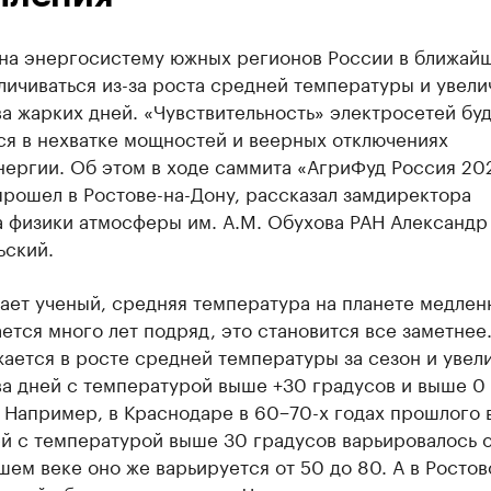
 на энергосистему южных регионов России в ближай
личиваться из-за роста средней температуры и увели
а жарких дней. «Чувствительность» электросетей бу
ся в нехватке мощностей и веерных отключениях
ергии. Об этом в ходе саммита «АгриФуд Россия 20
рошел в Ростове-на-Дону, рассказал замдиректора
а физики атмосферы им. А.М. Обухова РАН Александр
ьский.
ает ученый, средняя температура на планете медлен
ется много лет подряд, это становится все заметнее
ается в росте средней температуры за сезон и увел
ва дней с температурой выше +30 градусов и выше 0
 Например, в Краснодаре в 60−70-х годах прошлого 
й с температурой выше 30 градусов варьировалось о
ашем веке оно же варьируется от 50 до 80. А в Ростов