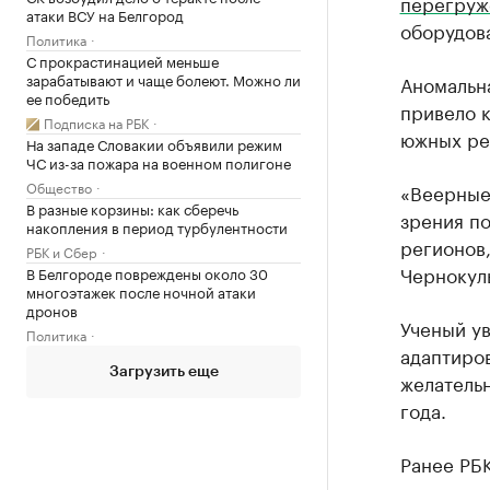
перегруж
атаки ВСУ на Белгород
оборудова
Политика
С прокрастинацией меньше
зарабатывают и чаще болеют. Можно ли
Аномальн
ее победить
привело к
Подписка на РБК
южных ре
На западе Словакии объявили режим
ЧС из-за пожара на военном полигоне
Общество
«Веерные 
В разные корзины: как сберечь
зрения п
накопления в период турбулентности
регионов,
РБК и Сбер
Чернокул
В Белгороде повреждены около 30
многоэтажек после ночной атаки
дронов
Ученый ув
Политика
адаптиров
Загрузить еще
желательн
года.
Ранее РБ