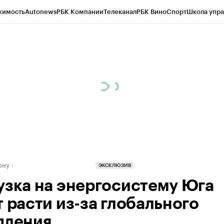
жимость
Autonews
РБК Компании
Телеканал
РБК Вино
Спорт
Школа упра
д
Стиль
Крипто
РБК Бизнес-среда
Дискуссионный клуб
Исследования
К
рагентов
Политика
Экономика
Бизнес
Технологии и медиа
Финансы
Рын
ону
ЭКСКЛЮЗИВ
узка на энергосистему Юга
т расти из-за глобального
пления