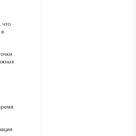
 что
 в
точки
южных
время
зация