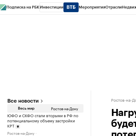
Подписка на РБК
Инвестиции
Мероприятия
Отрасли
Недви
РБК Курсы
РБК Life
Тренды
Визионеры
Национальные проекты
Горо
Спецпроекты СПб
Конференции СПб
Спецпроекты
Проверка конт
Ростов-на-Д
Все новости
Ростов-на-Дону
Весь мир
Нагр
ЮФО и СКФО стали вторыми в РФ по
потенциальному объему застройки
буде
КРТ
Ростов-на-Дону
поте