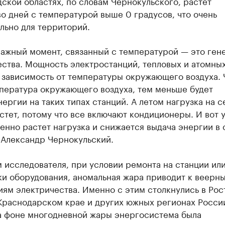
ской областях, по словам Чернокульского, растет
о дней с температурой выше 0 градусов, что очень
льно для территорий.
важный момент, связанный с температурой — это ген
ства. Мощность электростанций, тепловых и атомных
 зависимость от температуры окружающего воздуха.
пература окружающего воздуха, тем меньше будет
ергии на таких типах станций. А летом нагрузка на с
стет, потому что все включают кондиционеры. И вот у
нно растет нагрузка и снижается выдача энергии в 
 Александр Чернокульский.
 исследователя, при условии ремонта на станции ил
ки оборудования, аномальная жара приводит к веерн
ям электричества. Именно с этим столкнулись в Рос
 Краснодарском крае и других южных регионах Росси
На фоне многодневной жары энергосистема была