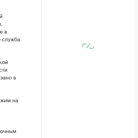
й
.
е в
-служба
кой
сти
зано в
ежим на
точным