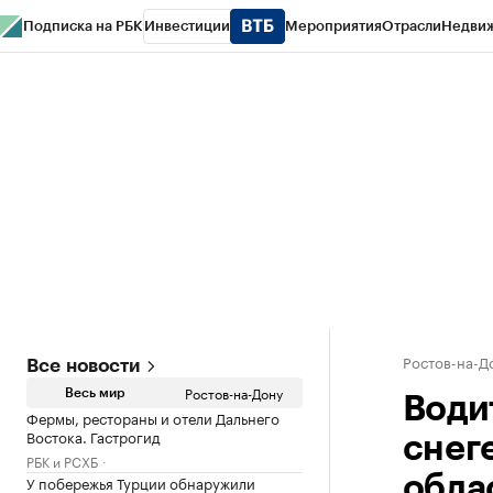
Подписка на РБК
Инвестиции
Мероприятия
Отрасли
Недви
РБК Курсы
РБК Life
Тренды
Визионеры
Национальные проекты
Горо
Спецпроекты СПб
Конференции СПб
Спецпроекты
Проверка конт
Ростов-на-Д
Все новости
Ростов-на-Дону
Весь мир
Води
Фермы, рестораны и отели Дальнего
Востока. Гастрогид
снег
РБК и РСХБ
У побережья Турции обнаружили
обла