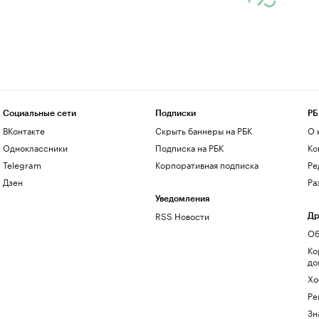
Социальные сети
Подписки
РБ
ВКонтакте
Скрыть баннеры на РБК
О 
Одноклассники
Подписка на РБК
Ко
Telegram
Корпоративная подписка
Ре
Дзен
Ра
Уведомления
RSS Новости
Др
Об
Ко
до
Хо
Ре
Зн