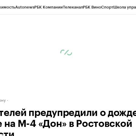
жимость
Autonews
РБК Компании
Телеканал
РБК Вино
Спорт
Школа упра
д
Стиль
Крипто
РБК Бизнес-среда
Дискуссионный клуб
Исследования
К
рагентов
Политика
Экономика
Бизнес
Технологии и медиа
Финансы
Рын
ону
телей предупредили о дожде
е на М-4 «Дон» в Ростовской
сти