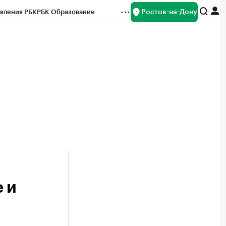
Ростов-на-Дону
вления РБК
РБК Образование
редитные рейтинги
Франшизы
Газета
ок наличной валюты
 и