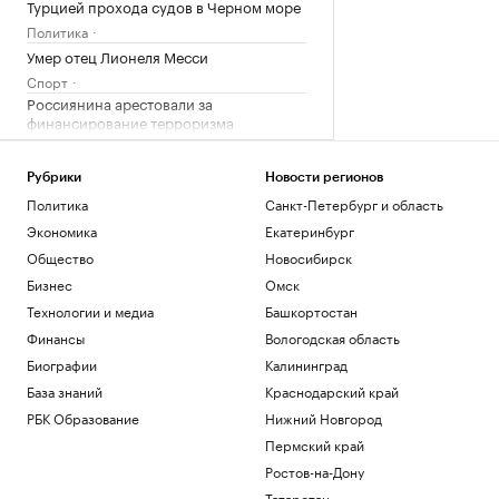
Турцией прохода судов в Черном море
Политика
Умер отец Лионеля Месси
Спорт
Россиянина арестовали за
финансирование терроризма
«звездами» мессенджера
Общество
Рубрики
Новости регионов
Школы с отличием: как изменилось
Политика
Санкт-Петербург и область
представление об учебе рядом с домом
Экономика
Екатеринбург
РБК и ПИК Серия плюс
Politico рассказало, как «газовая
Общество
Новосибирск
авантюра» Германии угрожает зиме в
Бизнес
Омск
ЕС
Технологии и медиа
Башкортостан
Экономика
Финансы
Вологодская область
Загрузить еще
Биографии
Калининград
База знаний
Краснодарский край
РБК Образование
Нижний Новгород
Пермский край
Ростов-на-Дону
Татарстан