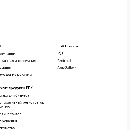
К
РБК Новости
компании
iOS
нтактная информация
Android
дакция
AppGallery
змещение рекламы
угие продукты РБК
лако для бизнеса
рпоративный регистратор
менов
стинг сайтов
г.решения
акомства