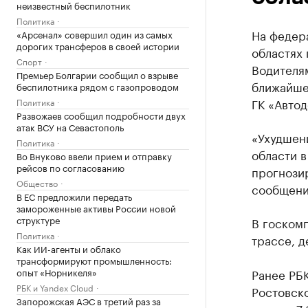
неизвестный беспилотник
Политика
На федер
«Арсенал» совершил один из самых
дорогих трансферов в своей истории
областях 
Спорт
Водителя
Премьер Болгарии сообщил о взрыве
ближайше
беспилотника рядом с газопроводом
ГК «Автод
Политика
Развожаев сообщил подробности двух
атак ВСУ на Севастополь
«Ухудшен
Политика
области в
Во Внуково ввели прием и отправку
рейсов по согласованию
прогнозир
Общество
сообщени
В ЕС предложили передать
замороженные активы России новой
структуре
В госком
Политика
трассе, д
Как ИИ-агенты и облако
трансформируют промышленность:
опыт «Норникеля»
Ранее РБ
РБК и Yandex Cloud
Ростовско
Запорожская АЭС в третий раз за