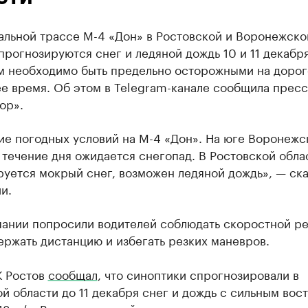
альной трассе М-4 «Дон» в Ростовской и Воронежско
прогнозируются снег и ледяной дождь 10 и 11 декабря
м необходимо быть предельно осторожными на дорог
е время. Об этом в Telegram-канале сообщила пресс
ор».
ие погодных условий на М-4 «Дон». На юге Воронежс
 течение дня ожидается снегопад. В Ростовской обла
уется мокрый снег, возможен ледяной дождь», — ска
и.
пании попросили водителей соблюдать скоростной р
ержать дистанцию и избегать резких маневров.
К Ростов
сообщал
, что синоптики спрогнозировали в
й области до 11 декабря снег и дождь с сильным вос