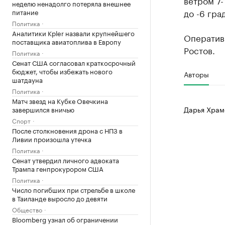
ветром 7-
неделю ненадолго потеряла внешнее
до -6 гра
питание
Политика
Аналитики Kpler назвали крупнейшего
Оператив
поставщика авиатоплива в Европу
Ростов.
Политика
Сенат США согласовал краткосрочный
бюджет, чтобы избежать нового
Авторы
шатдауна
Политика
Матч звезд на Кубке Овечкина
Дарья Храм
завершился вничью
Спорт
После столкновения дрона с НПЗ в
Ливии произошла утечка
Политика
Сенат утвердил личного адвоката
Трампа генпрокурором США
Политика
Число погибших при стрельбе в школе
в Таиланде выросло до девяти
Общество
Bloomberg узнал об ограничении