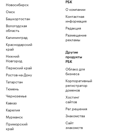
РБК
Новосибирск
О компании
Омск
Контактная
Башкортостан
информация
Вологодская
Редакция
область
Размещение
Калининград
рекламы
Краснодарский
край
Другие
Нижний
продукты
Новгород
РБК
Пермский край
Облако для
бизнеса
Ростов-на-Дону
Корпоративный
Татарстан
регистратор
Тюмень
доменов
Черноземье
Хостинг
сайтов
Кавказ
Рег.решения
Карелия
Знакомства
Мурманск
Сайт
Приморский
знакомств
край