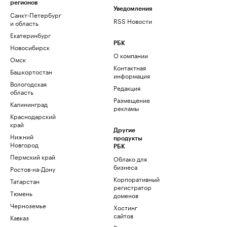
регионов
Уведомления
Санкт-Петербург
RSS Новости
и область
Екатеринбург
РБК
Новосибирск
О компании
Омск
Контактная
Башкортостан
информация
Вологодская
Редакция
область
Размещение
Калининград
рекламы
Краснодарский
край
Другие
Нижний
продукты
Новгород
РБК
Пермский край
Облако для
бизнеса
Ростов-на-Дону
Корпоративный
Татарстан
регистратор
Тюмень
доменов
Черноземье
Хостинг
сайтов
Кавказ