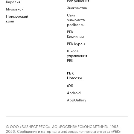
Рег.решения
Карелия
Знакомства
Мурманск
Сайт
Приморский
знакомств
край
podbor.ru
РБК
Компании
РБК Курсы
Школа
управления
РБК
РБК
Новости
iOS
Android
AppGallery
© ООО «БИЗНЕСПРЕСС», АО «РОСБИЗНЕСКОНСАЛТИНГ», 1995–
2026. Сообщения и материалы информационного агентства «РБК»