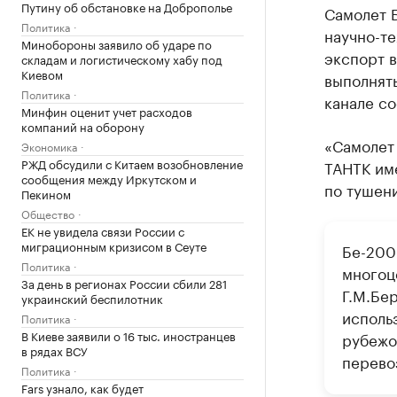
Путину об обстановке на Доброполье
Самолет Б
Политика
научно-те
Минобороны заявило об ударе по
экспорт 
складам и логистическому хабу под
Киевом
выполнять
Политика
канале с
Минфин оценит учет расходов
компаний на оборону
«Самолет
Экономика
РЖД обсудили с Китаем возобновление
ТАНТК име
сообщения между Иркутском и
по тушен
Пекином
Общество
ЕК не увидела связи России с
миграционным кризисом в Сеуте
Бе-200
Политика
многоц
За день в регионах России сбили 281
Г.М.Бе
украинский беспилотник
исполь
Политика
В Киеве заявили о 16 тыс. иностранцев
рубежо
в рядах ВСУ
перево
Политика
Fars узнало, как будет