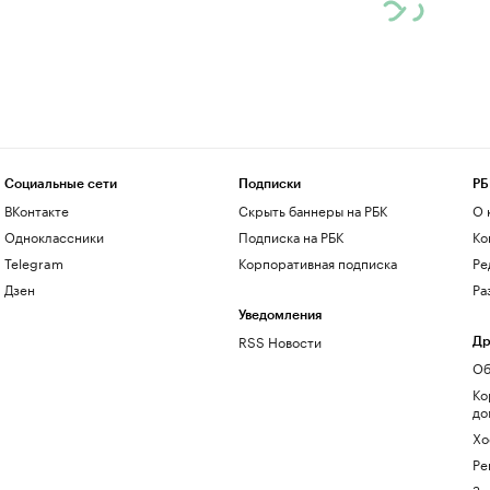
Социальные сети
Подписки
РБ
ВКонтакте
Скрыть баннеры на РБК
О 
Одноклассники
Подписка на РБК
Ко
Telegram
Корпоративная подписка
Ре
Дзен
Ра
Уведомления
RSS Новости
Др
Об
Ко
до
Хо
Ре
Зн