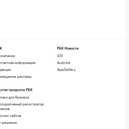
К
РБК Новости
компании
iOS
нтактная информация
Android
дакция
AppGallery
змещение рекламы
угие продукты РБК
лако для бизнеса
рпоративный регистратор
менов
стинг сайтов
г.решения
акомства