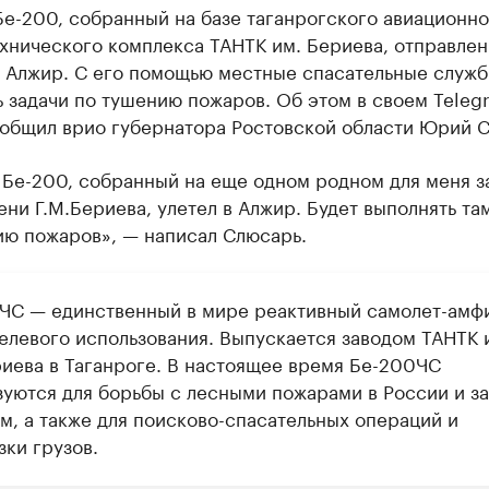
е-200, собранный на базе таганрогского авиационно
хнического комплекса ТАНТК им. Бериева, отправлен
в Алжир. С его помощью местные спасательные служб
 задачи по тушению пожаров. Об этом в своем Teleg
ообщил врио губернатора Ростовской области Юрий 
 Бе-200, собранный на еще одном родном для меня з
ни Г.М.Бериева, улетел в Алжир. Будет выполнять та
ию пожаров», — написал Слюсарь.
ЧС — единственный в мире реактивный самолет-амф
елевого использования. Выпускается заводом ТАНТК
риева в Таганроге. В настоящее время Бе-200ЧС
зуются для борьбы с лесными пожарами в России и за
м, а также для поисково-спасательных операций и
зки грузов.