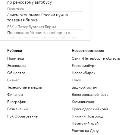
по рейсовому автобусу
Политика
Зачем экономике России нужна
товарная биржа
РБК и Петербургская Биржа
Посольство Украины сообщило о
повреждении украинского памятника в
Польше
Политика
Рубрики
Новости регионов
Бывший сотрудник Google запустил
Политика
Санкт-Петербург и область
сервис, пародирующий работу чат-
бота
Экономика
Екатеринбург
Тренды
Общество
Новосибирск
Хавбек «Ахмата» отстранен на два
Бизнес
Омск
матча за удар локтем игрока
Технологии и медиа
Башкортостан
«Спартака»
Финансы
Вологодская область
Спорт
Биографии
Калининград
Загрузить еще
База знаний
Краснодарский край
РБК Образование
Нижний Новгород
Пермский край
Ростов-на-Дону