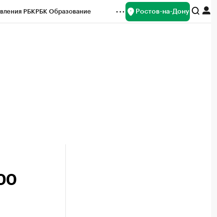
Ростов-на-Дону
вления РБК
РБК Образование
редитные рейтинги
Франшизы
Газета
ок наличной валюты
00