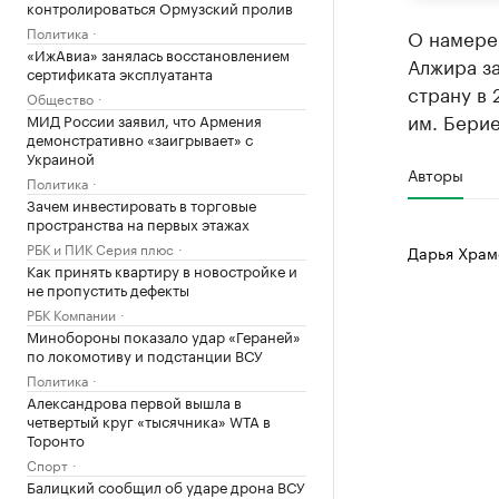
контролироваться Ормузский пролив
Политика
О намер
«ИжАвиа» занялась восстановлением
Алжира за
сертификата эксплуатанта
страну в
Общество
им. Берие
МИД России заявил, что Армения
демонстративно «заигрывает» с
Украиной
Авторы
Политика
Зачем инвестировать в торговые
пространства на первых этажах
РБК и ПИК Серия плюс
Дарья Храм
Как принять квартиру в новостройке и
не пропустить дефекты
РБК Компании
Минобороны показало удар «Гераней»
по локомотиву и подстанции ВСУ
Политика
Александрова первой вышла в
четвертый круг «тысячника» WTA в
Торонто
Спорт
Балицкий сообщил об ударе дрона ВСУ