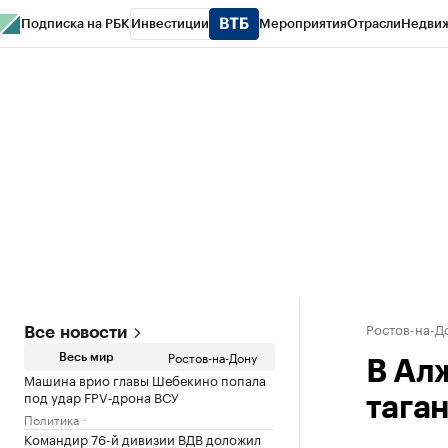
Подписка на РБК
Инвестиции
Мероприятия
Отрасли
Недви
РБК Курсы
РБК Life
Тренды
Визионеры
Национальные проекты
Горо
Спецпроекты СПб
Конференции СПб
Спецпроекты
Проверка конт
Ростов-на-Д
Все новости
Ростов-на-Дону
Весь мир
В Ал
Машина врио главы Шебекино попала
под удар FPV‑дрона ВСУ
тага
Политика
Командир 76-й дивизии ВДВ доложил