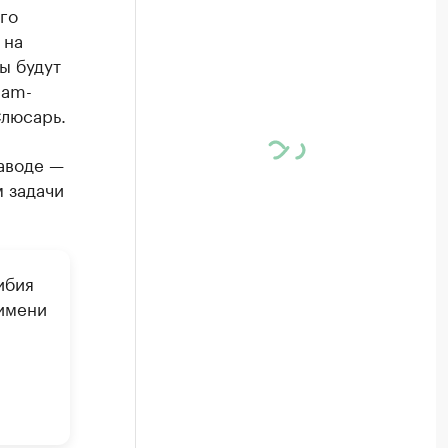
го
 на
ы будут
ram-
Слюсарь.
аводе —
м задачи
ибия
 имени