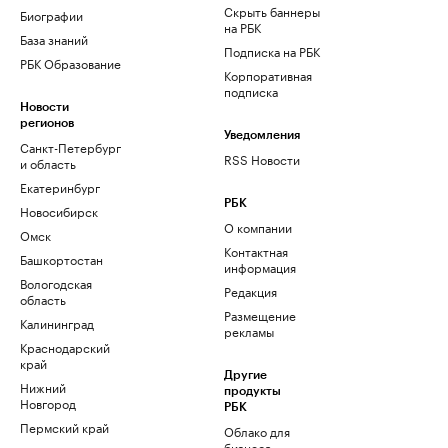
Скрыть баннеры
Биографии
на РБК
База знаний
Подписка на РБК
РБК Образование
Корпоративная
подписка
Новости
регионов
Уведомления
Санкт-Петербург
RSS Новости
и область
Екатеринбург
РБК
Новосибирск
О компании
Омск
Контактная
Башкортостан
информация
Вологодская
Редакция
область
Размещение
Калининград
рекламы
Краснодарский
край
Другие
Нижний
продукты
Новгород
РБК
Пермский край
Облако для
бизнеса