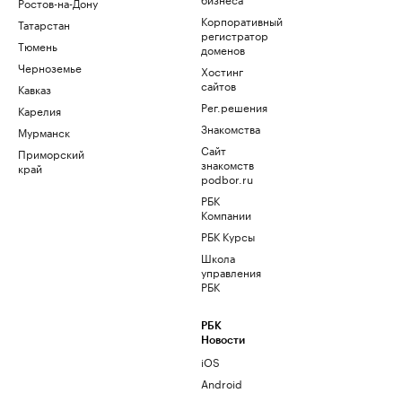
Ростов-на-Дону
Корпоративный
Татарстан
регистратор
Тюмень
доменов
Черноземье
Хостинг
сайтов
Кавказ
Рег.решения
Карелия
Знакомства
Мурманск
Сайт
Приморский
знакомств
край
podbor.ru
РБК
Компании
РБК Курсы
Школа
управления
РБК
РБК
Новости
iOS
Android