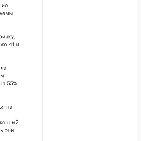
ние
бъемы
ричку,
же 41 и
гла
ем
 на 55%
ья на
оженный
ь они