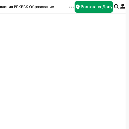
Ростов-на-Дону
вления РБК
РБК Образование
редитные рейтинги
Франшизы
Газета
ок наличной валюты