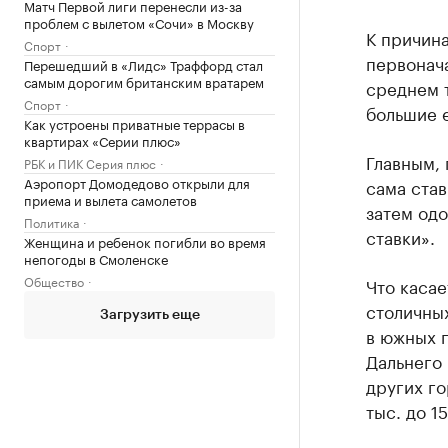
Матч Первой лиги перенесли из-за
проблем с вылетом «Сочи» в Москву
К причина
Спорт
первонача
Перешедший в «Лидс» Траффорд стал
самым дорогим британским вратарем
среднем т
Спорт
большие 
Как устроены приватные террасы в
квартирах «Серии плюс»
Главным, 
РБК и ПИК Серия плюс
Аэропорт Домодедово открыли для
сама став
приема и вылета самолетов
затем од
Политика
ставки».
Женщина и ребенок погибли во время
непогоды в Смоленске
Общество
Что касае
столичных
Загрузить еще
в южных г
Дальнего
других го
тыс. до 15