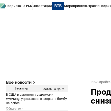
Подписка на РБК
Инвестиции
Мероприятия
Отрасли
Недви
РБК Курсы
РБК Life
Тренды
Визионеры
Национальные проекты
Горо
Спецпроекты СПб
Конференции СПб
Спецпроекты
Проверка конт
PROСтройка
Все новости
Ростов-на-Дону
Весь мир
Прод
В США в аэропорту задержали
мужчину, угрожавшего взорвать бомбу
сниз
на рейсе
Общество