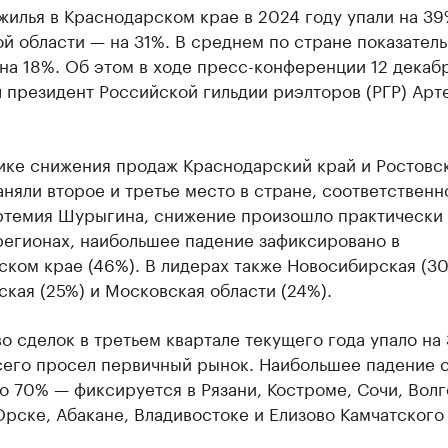
илья в Краснодарском крае в 2024 году упали на 39
й области — на 31%. В среднем по стране показатель
на 18%. Об этом в ходе пресс-конференции 12 декаб
 президент Российской гильдии риэлторов (РГР) Арт
ике снижения продаж Краснодарский край и Ростовс
аняли второе и третье место в стране, соответственн
ртемия Шурыгина, снижение произошло практически 
регионах, наибольшее падение зафиксировано в
ком крае (46%). В лидерах также Новосибирская (30
кая (25%) и Московская области (24%).
о сделок в третьем квартале текущего года упало на
сего просел первичный рынок. Наибольшее падение 
о 70% — фиксируется в Рязани, Костроме, Сочи, Волг
рске, Абакане, Владивостоке и Елизово Камчатского 