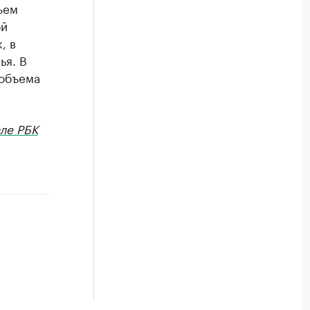
ъем
ой
, в
ья. В
 объема
ле РБК