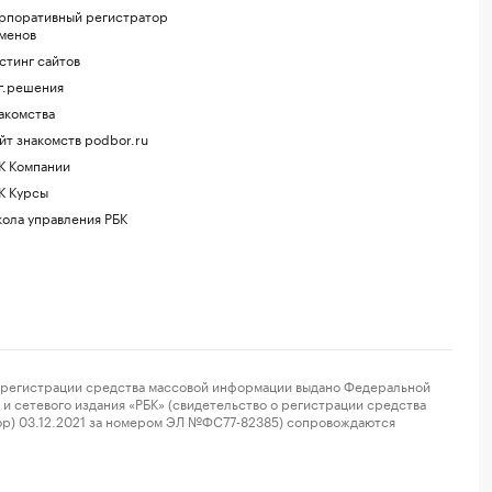
рпоративный регистратор
менов
стинг сайтов
г.решения
акомства
йт знакомств podbor.ru
К Компании
К Курсы
ола управления РБК
регистрации средства массовой информации выдано Федеральной
и сетевого издания «РБК» (свидетельство о регистрации средства
ор) 03.12.2021 за номером ЭЛ №ФС77-82385) сопровождаются