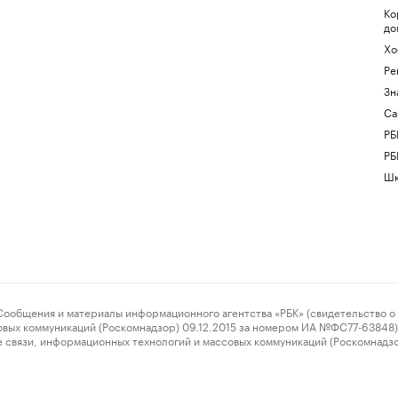
Ко
до
Хо
Ре
Зн
Са
РБ
РБ
Шк
ения и материалы информационного агентства «РБК» (свидетельство о 
овых коммуникаций (Роскомнадзор) 09.12.2015 за номером ИА №ФС77-63848) 
 связи, информационных технологий и массовых коммуникаций (Роскомнадз