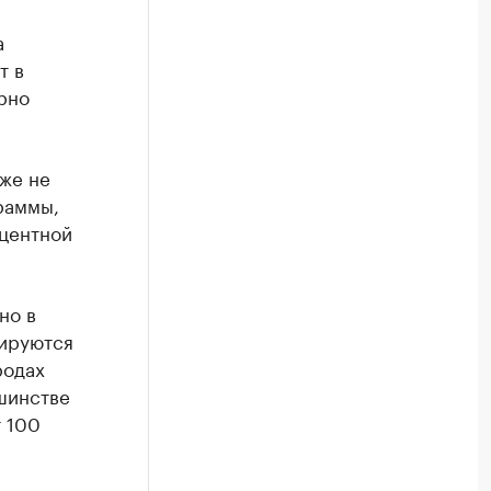
а
т в
рно
аже не
раммы,
центной
но в
сируются
родах
шинстве
т 100