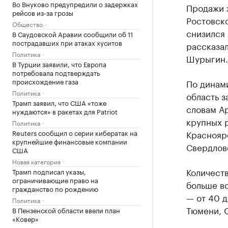
Во Внуково предупредили о задержках
Продажи ж
рейсов из-за грозы
Ростовско
Общество
снизился 
В Саудовской Аравии сообщили об 11
пострадавших при атаках хуситов
рассказал
Политика
Шурыгин.
В Турции заявили, что Европа
потребовала подтверждать
происхождение газа
По динам
Политика
область з
Трамп заявил, что США «тоже
словам А
нуждаются» в ракетах для Patriot
крупных 
Политика
Reuters сообщил о серии кибератак на
Красноярс
крупнейшие финансовые компании
Свердловс
США
Новая категория
Количеств
Трамп подписал указы,
ограничивающие право на
больше в
гражданство по рождению
— от 40 д
Политика
Тюмени, О
В Пензенской области ввели план
«Ковер»