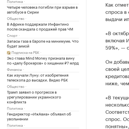
Политика
Как отме
Четыре человека погибли при взрыве в
спроса в 
автобусе в Сирии
выдачи ип
Общество
В Африке поддержали Инфантино
после скандала с продажей прав ЧМ
«В октябр
Спорт
включая И
Запасы газа в Европе на минимуме. Что
будет зимой
59%», — 
Подписка на РБК
Экс-глава Mind Money признала вину
Он добави
по «делу брокеров» о хищении ₽7 млрд
своей цел
Финансы
Как изучали Луну: от изобретения
кредитова
телескопа до высадки. Видео РБК
ниже, чем
Общество
Трамп заявил о прогрессе в
«В текущи
урегулировании украинского
конфликта
несколько
Политика
Соответс
Гендиректор «ИжАвиа» объявил об
спрос. Ос
увольнении
понятны»
Политика