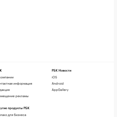
К
РБК Новости
компании
iOS
нтактная информация
Android
дакция
AppGallery
змещение рекламы
угие продукты РБК
лако для бизнеса