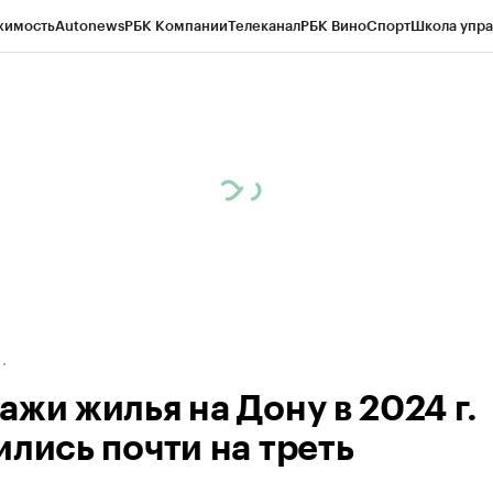
жимость
Autonews
РБК Компании
Телеканал
РБК Вино
Спорт
Школа упра
д
Стиль
Крипто
РБК Бизнес-среда
Дискуссионный клуб
Исследования
К
рагентов
Политика
Экономика
Бизнес
Технологии и медиа
Финансы
Рын
ажи жилья на Дону в 2024 г.
ились почти на треть