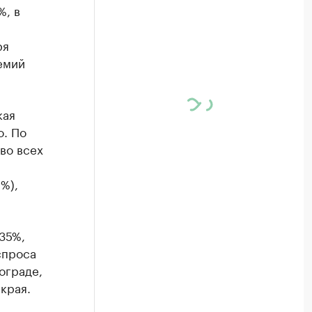
%, в
ря
емий
кая
о. По
во всех
%),
 35%,
спроса
ограде,
края.