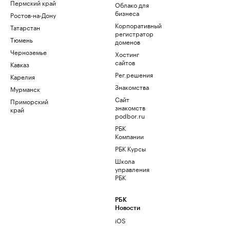
Пермский край
Облако для
бизнеса
Ростов-на-Дону
Корпоративный
Татарстан
регистратор
Тюмень
доменов
Черноземье
Хостинг
сайтов
Кавказ
Рег.решения
Карелия
Знакомства
Мурманск
Сайт
Приморский
знакомств
край
podbor.ru
РБК
Компании
РБК Курсы
Школа
управления
РБК
РБК
Новости
iOS