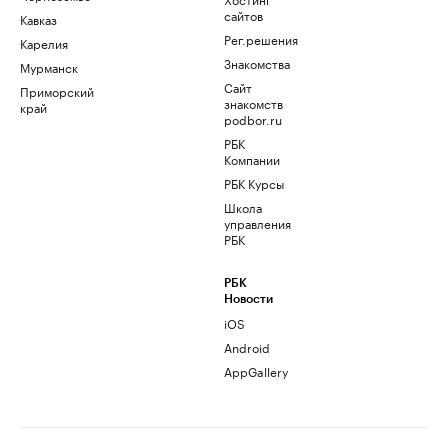
сайтов
Кавказ
Рег.решения
Карелия
Знакомства
Мурманск
Сайт
Приморский
знакомств
край
podbor.ru
РБК
Компании
РБК Курсы
Школа
управления
РБК
РБК
Новости
iOS
Android
AppGallery