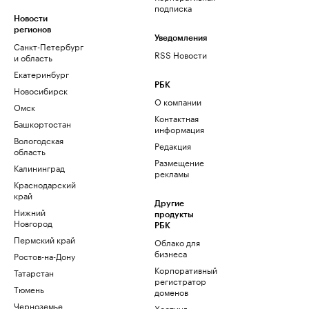
подписка
Новости
регионов
Уведомления
Санкт-Петербург
RSS Новости
и область
Екатеринбург
РБК
Новосибирск
О компании
Омск
Контактная
Башкортостан
информация
Вологодская
Редакция
область
Размещение
Калининград
рекламы
Краснодарский
край
Другие
Нижний
продукты
Новгород
РБК
Пермский край
Облако для
бизнеса
Ростов-на-Дону
Корпоративный
Татарстан
регистратор
Тюмень
доменов
Черноземье
Хостинг