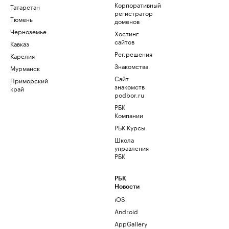
Корпоративный
Татарстан
регистратор
Тюмень
доменов
Черноземье
Хостинг
сайтов
Кавказ
Рег.решения
Карелия
Знакомства
Мурманск
Сайт
Приморский
знакомств
край
podbor.ru
РБК
Компании
РБК Курсы
Школа
управления
РБК
РБК
Новости
iOS
Android
AppGallery