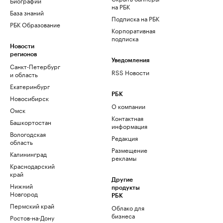
Биографии
на РБК
База знаний
Подписка на РБК
РБК Образование
Корпоративная
подписка
Новости
регионов
Уведомления
Санкт-Петербург
RSS Новости
и область
Екатеринбург
РБК
Новосибирск
О компании
Омск
Контактная
Башкортостан
информация
Вологодская
Редакция
область
Размещение
Калининград
рекламы
Краснодарский
край
Другие
Нижний
продукты
Новгород
РБК
Пермский край
Облако для
бизнеса
Ростов-на-Дону