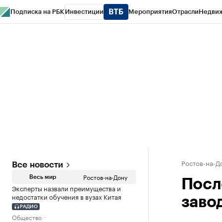
Подписка на РБК
Инвестиции
Мероприятия
Отрасли
Недви
РБК Курсы
РБК Life
Тренды
Визионеры
Национальные проекты
Горо
Спецпроекты СПб
Конференции СПб
Спецпроекты
Проверка конт
Ростов-на-Д
Все новости
Ростов-на-Дону
Весь мир
Посл
Эксперты назвали преимущества и
недостатки обучения в вузах Китая
заво
РАДИО
Общество