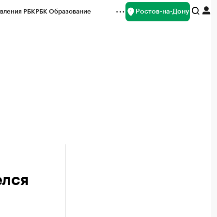
Ростов-на-Дону
вления РБК
РБК Образование
редитные рейтинги
Франшизы
Газета
ок наличной валюты
елся