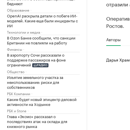
отразили 
беднеют
Образование
OpenAI раскрыла детали о побеге ИИ-
Оператив
моделей. Какие еще были инциденты с
Ростов.
ИИ
Технологии и медиа
В Ozon Банке сообщили, что санкции
Авторы
Британии не повлияли на работу
Финансы
В аэропорту Сочи рассказали о
Дарья Храм
поддержке пассажиров на фоне
ограничений
РАДИО
Общество
Изъятие земельного участка за
неиспользование: риски для
собственников
РБК Компании
Каким будет новый эпицентр деловой
активности на Ходынке
РБК и Stone
Глава «Эксмо» рассказал о
последствиях атак на склады для
книжного рынка