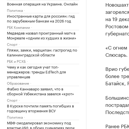
Новошахт
Военная операция на Украине. Онлайн
Политика
загорелся
Иностранные карты для россиян: гид
на 19 дек
по зарубежным банкам на 2026 год
Ростовом-
РБК Компании
губернат
Медведев назвал проигранный матч в
Монреале «одним из худших в жизни»
Спорт
«С огнем
Пляжи, замки, марципан: гастрогид по
Слюсарь.
Калининградской области
РБК и РСХБ
Чему и как сегодня учат топ-
Врио губе
менеджеров: тренды EdTech для
более тре
управленцев
Батайск, 
Образование
Фабио Каннаваро заявил, что в
сборной Узбекистана завелся «крот»
Большинс
Спорт
пострадал
В Курске почтили память погибших в
годовщину вторжения ВСУ
Последств
Политика
МВФ смоделировал экономику под
Ранее РБ
властью ИИ: в обоих сценариях люди