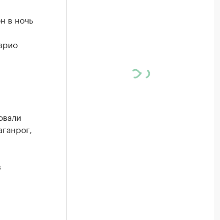
н в ночь
врио
овали
аганрог,
в