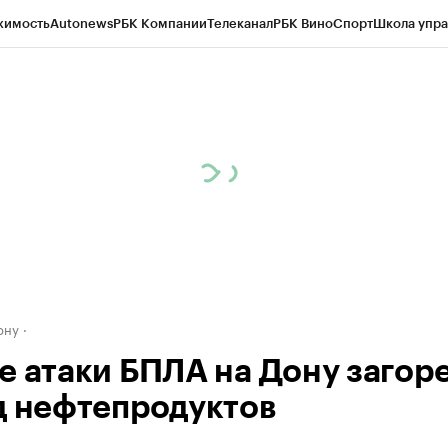
жимость
Autonews
РБК Компании
Телеканал
РБК Вино
Спорт
Школа упра
д
Стиль
Крипто
РБК Бизнес-среда
Дискуссионный клуб
Исследования
К
рагентов
Политика
Экономика
Бизнес
Технологии и медиа
Финансы
Рын
ону
е атаки БПЛА на Дону загор
д нефтепродуктов