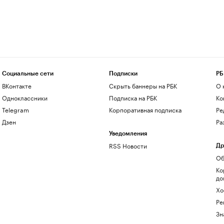
Социальные сети
Подписки
РБ
ВКонтакте
Скрыть баннеры на РБК
О 
Одноклассники
Подписка на РБК
Ко
Telegram
Корпоративная подписка
Ре
Дзен
Ра
Уведомления
RSS Новости
Др
Об
Ко
до
Хо
Ре
Зн