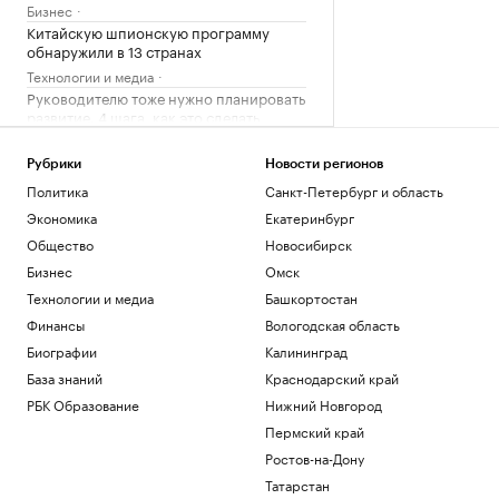
Бизнес
Китайскую шпионскую программу
обнаружили в 13 странах
Технологии и медиа
Руководителю тоже нужно планировать
развитие. 4 шага, как это сделать
Образование
Какие дивиденды выплатит «Яндекс» за
Рубрики
Новости регионов
первое полугодие
Политика
Санкт-Петербург и область
Инвестиции
Экономика
Екатеринбург
«Спартак» купил косовского форварда
Общество
Новосибирск
Даку вопреки протестам фанатов
Бизнес
Омск
Спорт
Почему трагедии не останавливают
Технологии и медиа
Башкортостан
альпинистов от похода в горы
Финансы
Вологодская область
Стиль
Биографии
Калининград
База знаний
Краснодарский край
Загрузить еще
РБК Образование
Нижний Новгород
Пермский край
Ростов-на-Дону
Татарстан