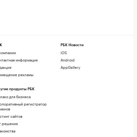
К
РБК Новости
компании
iOS
нтактная информация
Android
дакция
AppGallery
змещение рекламы
угие продукты РБК
лако для бизнеса
рпоративный регистратор
менов
стинг сайтов
г.решения
акомства