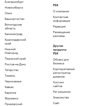
Екатеринбург
РБК
Новосибирск
О компании
Омск
Контактная
Башкортостан
информация
Вологодская
Редакция
область
Размещение
Калининград
рекламы
Краснодарский
край
Другие
Нижний
продукты
Новгород
РБК
Пермский край
Облако для
бизнеса
Ростов-на-Дону
Корпоративный
Татарстан
регистратор
Тюмень
доменов
Черноземье
Хостинг
сайтов
Кавказ
Рег.решения
Карелия
Знакомства
Мурманск
Сайт
Приморский