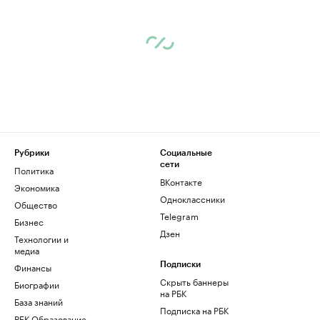
Рубрики
Социальные
сети
Политика
ВКонтакте
Экономика
Одноклассники
Общество
Telegram
Бизнес
Дзен
Технологии и
медиа
Финансы
Подписки
Скрыть баннеры
Биографии
на РБК
База знаний
Подписка на РБК
РБК Образование