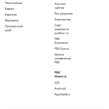
Черноземье
Хостинг
сайтов
Кавказ
Рег.решения
Карелия
Знакомства
Мурманск
Сайт
Приморский
знакомств
край
podbor.ru
РБК
Компании
РБК Курсы
Школа
управления
РБК
РБК
Новости
iOS
Android
AppGallery