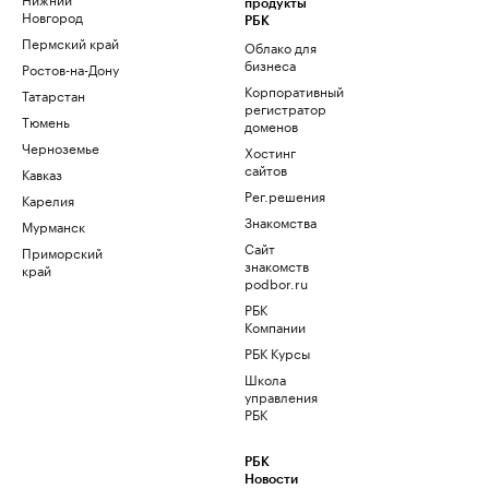
продукты
Новгород
РБК
Пермский край
Облако для
бизнеса
Ростов-на-Дону
Корпоративный
Татарстан
регистратор
Тюмень
доменов
Черноземье
Хостинг
сайтов
Кавказ
Рег.решения
Карелия
Знакомства
Мурманск
Сайт
Приморский
знакомств
край
podbor.ru
РБК
Компании
РБК Курсы
Школа
управления
РБК
РБК
Новости