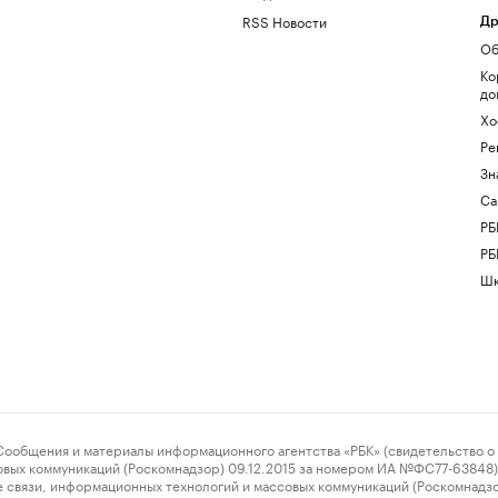
RSS Новости
Др
Об
Ко
до
Хо
Ре
Зн
Са
РБ
РБ
Шк
ения и материалы информационного агентства «РБК» (свидетельство о 
овых коммуникаций (Роскомнадзор) 09.12.2015 за номером ИА №ФС77-63848) 
 связи, информационных технологий и массовых коммуникаций (Роскомнадз