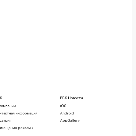
К
РБК Новости
компании
iOS
нтактная информация
Android
дакция
AppGallery
змещение рекламы