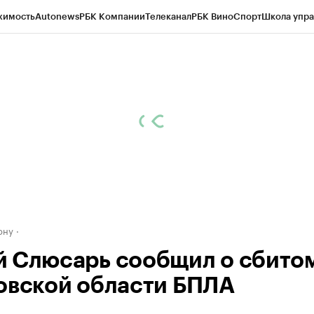
жимость
Autonews
РБК Компании
Телеканал
РБК Вино
Спорт
Школа упра
д
Стиль
Крипто
РБК Бизнес-среда
Дискуссионный клуб
Исследования
К
рагентов
Политика
Экономика
Бизнес
Технологии и медиа
Финансы
Рын
ону
 Слюсарь сообщил о сбитом
овской области БПЛА