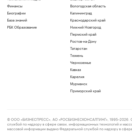
Политика
Финансы
Вологодская область
На 88-м году жизни ушел из жизни
Биографии
Калининград
художник Николай Марков
База знаний
Краснодарский край
Общество
Отличия бензина классов Евро-2,
РБК Образование
Нижний Новгород
Евро-3, Евро-4 и Евро-5. Видео РБК
Пермский край
Общество
Ростов-на-Дону
Генсек ООН осудил атаки украинских
Татарстан
беспилотников на регионы России
Тюмень
Политика
Будущее Ходынского поля: от пашни и
Черноземье
аэродрома до города в городе
Кавказ
РБК и Stone
Карелия
Мурманск
Загрузить еще
Приморский край
© ООО «БИЗНЕСПРЕСС», АО «РОСБИЗНЕСКОНСАЛТИНГ», 1995–2026. Сообщ
службой по надзору в сфере связи, информационных технологий и масс
массовой информации выдано Федеральной службой по надзору в сфере