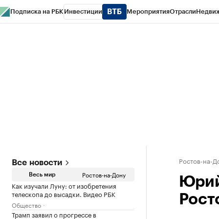
Подписка на РБК
Инвестиции
Мероприятия
Отрасли
Недви
РБК Курсы
РБК Life
Тренды
Визионеры
Национальные проекты
Горо
Спецпроекты СПб
Конференции СПб
Спецпроекты
Проверка конт
Ростов-на-Д
Все новости
Ростов-на-Дону
Весь мир
Юрий
Как изучали Луну: от изобретения
телескопа до высадки. Видео РБК
Рост
Общество
Трамп заявил о прогрессе в