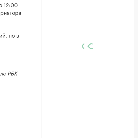
о 12:00
ернатора
й, но в
ле РБК