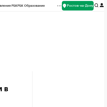
Ростов-на-Дону
вления РБК
РБК Образование
редитные рейтинги
Франшизы
Газета
ок наличной валюты
 в