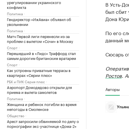
урегулировании украинского
В Усть-Д
конфликта
был сбит
Политика
Дона Юри
Гендиректор «ИжАвиа» объявил об
увольнении
Политика
По его сл
Матч Первой лиги перенесли из-за
данный м
проблем с вылетом «Сочи» в Москву
Спорт
Перешедший в «Лидс» Траффорд стал
Сюсарь о
самым дорогим британским вратарем
Спорт
Оператив
Как устроены приватные террасы в
Ростов
. 
квартирах «Серии плюс»
РБК и ПИК Серия плюс
Аэропорт Домодедово открыли для
Авторы
приема и вылета самолетов
Политика
Женщина и ребенок погибли во время
Ульян
непогоды в Смоленске
Общество
Арест запросили обвиняемой по делу о
порнографии экс-участнице «Дома-2»