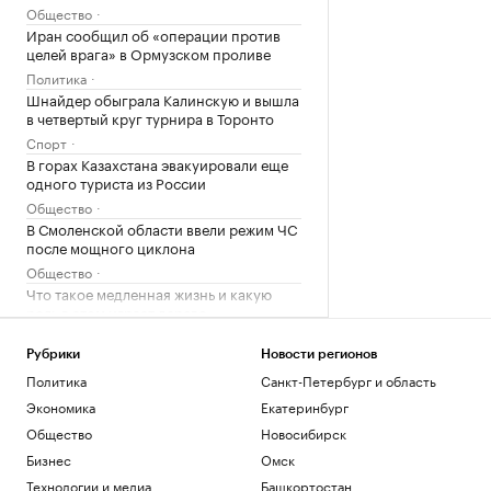
Общество
Иран сообщил об «операции против
целей врага» в Ормузском проливе
Политика
Шнайдер обыграла Калинскую и вышла
в четвертый круг турнира в Торонто
Спорт
В горах Казахстана эвакуировали еще
одного туриста из России
Общество
В Смоленской области ввели режим ЧС
после мощного циклона
Общество
Что такое медленная жизнь и какую
роль в этом играет дерево
РБК и Старквуд
Эксперты и студенты назвали
Рубрики
Новости регионов
преимущества обучения за рубежом
Политика
Санкт-Петербург и область
РАДИО
Экономика
Екатеринбург
Общество
Общество
Новосибирск
Сеул счел санкции Британии против
Бизнес
Омск
России угрозой своей
энергобезопасности
Технологии и медиа
Башкортостан