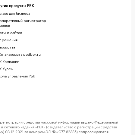
угие продукты РБК
лако для бизнеса
рпоративный регистратор
менов
стинг сайтов
г.решения
акомства
йт знакомств podbor.ru
К Компании
К Курсы
ола управления РБК
регистрации средства массовой информации выдано Федеральной
и сетевого издания «РБК» (свидетельство о регистрации средства
ор) 03.12.2021 за номером ЭЛ №ФС77-82385) сопровождаются