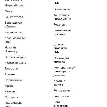
РБК
Новосибирск
О компании
Омск
Контактная
Башкортостан
информация
Вологодская
Редакция
область
Размещение
Калининград
рекламы
Краснодарский
край
Другие
Нижний
продукты
Новгород
РБК
Пермский край
Облако для
бизнеса
Ростов-на-Дону
Корпоративный
Татарстан
регистратор
Тюмень
доменов
Черноземье
Хостинг
сайтов
Кавказ
Рег.решения
Карелия
Знакомства
Мурманск
Сайт
Приморский
знакомств
край