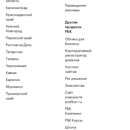
область
Размещение
Калининград
рекламы
Краснодарский
край
Другие
Нижний
продукты
Новгород
РБК
Пермский край
Облако для
бизнеса
Ростов-на-Дону
Корпоративный
Татарстан
регистратор
Тюмень
доменов
Черноземье
Хостинг
сайтов
Кавказ
Рег.решения
Карелия
Знакомства
Мурманск
Сайт
Приморский
знакомств
край
podbor.ru
РБК
Компании
РБК Курсы
Школа