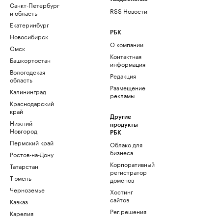
Санкт-Петербург
RSS Новости
и область
Екатеринбург
РБК
Новосибирск
О компании
Омск
Контактная
Башкортостан
информация
Вологодская
Редакция
область
Размещение
Калининград
рекламы
Краснодарский
край
Другие
Нижний
продукты
Новгород
РБК
Пермский край
Облако для
бизнеса
Ростов-на-Дону
Корпоративный
Татарстан
регистратор
Тюмень
доменов
Черноземье
Хостинг
сайтов
Кавказ
Рег.решения
Карелия