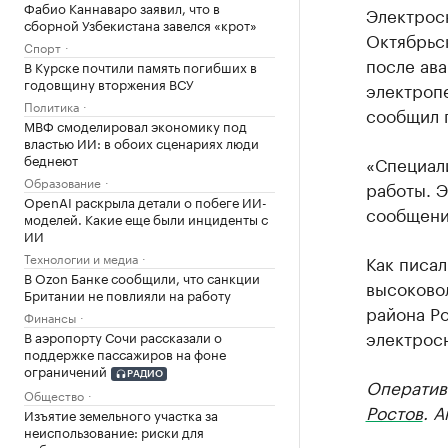
Фабио Каннаваро заявил, что в
Электрос
сборной Узбекистана завелся «крот»
Октябрьс
Спорт
после ав
В Курске почтили память погибших в
годовщину вторжения ВСУ
электропе
Политика
сообщил 
МВФ смоделировал экономику под
властью ИИ: в обоих сценариях люди
беднеют
«Специал
Образование
работы. 
OpenAI раскрыла детали о побеге ИИ-
сообщени
моделей. Какие еще были инциденты с
ИИ
Технологии и медиа
Как писал
В Ozon Банке сообщили, что санкции
высоково
Британии не повлияли на работу
района Р
Финансы
электросн
В аэропорту Сочи рассказали о
поддержке пассажиров на фоне
ограничений
РАДИО
Оператив
Общество
Ростов
. 
Изъятие земельного участка за
неиспользование: риски для
собственников