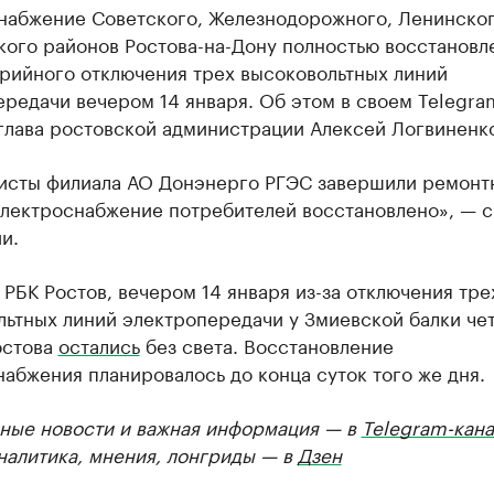
набжение Советского, Железнодорожного, Ленинског
кого районов Ростова-на-Дону полностью восстановл
арийного отключения трех высоковольтных линий
редачи вечером 14 января. Об этом в своем Telegra
глава ростовской администрации Алексей Логвиненк
исты филиала АО Донэнерго РГЭС завершили ремонт
Электроснабжение потребителей восстановлено», — с
и.
 РБК Ростов, вечером 14 января из-за отключения тре
льтных линий электропередачи у Змиевской балки че
остова
остались
без света. Восстановление
абжения планировалось до конца суток того же дня.
ные новости и важная информация — в
Telegram-кана
Аналитика, мнения, лонгриды — в
Дзен