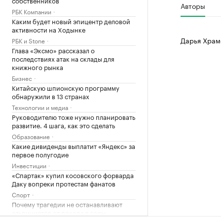
Авторы
РБК Компании
Каким будет новый эпицентр деловой
активности на Ходынке
Дарья Храм
РБК и Stone
Глава «Эксмо» рассказал о
последствиях атак на склады для
книжного рынка
Бизнес
Китайскую шпионскую программу
обнаружили в 13 странах
Технологии и медиа
Руководителю тоже нужно планировать
развитие. 4 шага, как это сделать
Образование
Какие дивиденды выплатит «Яндекс» за
первое полугодие
Инвестиции
«Спартак» купил косовского форварда
Даку вопреки протестам фанатов
Спорт
Почему трагедии не останавливают
альпинистов от похода в горы