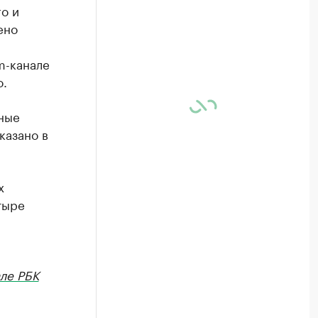
о и
ено
m-канале
о.
ные
казано в
х
тыре
ле РБК