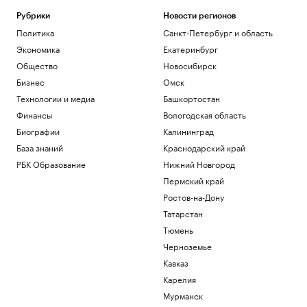
Стиль
Выпуск вина в Ростовской области
Рубрики
Новости регионов
планируют сохранить на уровне 2025
Политика
Санкт-Петербург и область
г.
Экономика
Екатеринбург
Ростов-на-Дону
Общество
Новосибирск
Трамп рассказал спонсорам, кого надо
избрать президентом США
Бизнес
Омск
Политика
Технологии и медиа
Башкортостан
В Германии задержали украинца,
Финансы
Вологодская область
подозреваемого в шпионаже
Биографии
Калининград
Политика
База знаний
Краснодарский край
Минобрнауки проанализирует
ситуацию с платными местами в вузах
РБК Образование
Нижний Новгород
Политика
Пермский край
Степень MBA: что это такое и как ее
Ростов-на-Дону
получить
Татарстан
Образование
Тюмень
Загрузить еще
Черноземье
Кавказ
Карелия
Мурманск