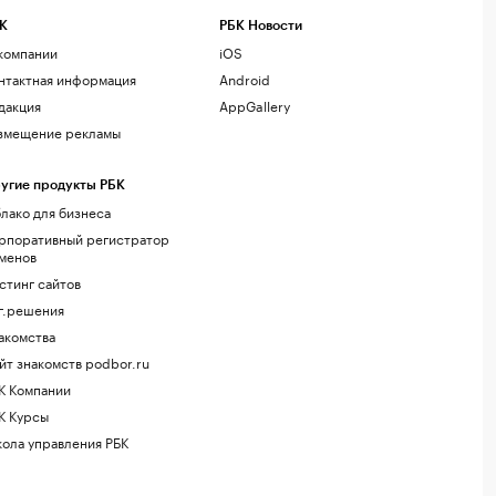
К
РБК Новости
компании
iOS
нтактная информация
Android
дакция
AppGallery
змещение рекламы
угие продукты РБК
лако для бизнеса
рпоративный регистратор
менов
стинг сайтов
г.решения
акомства
йт знакомств podbor.ru
К Компании
К Курсы
ола управления РБК