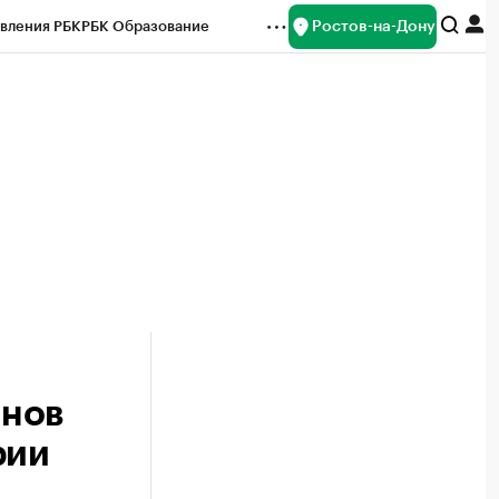
Ростов-на-Дону
вления РБК
РБК Образование
редитные рейтинги
Франшизы
Газета
ок наличной валюты
онов
рии