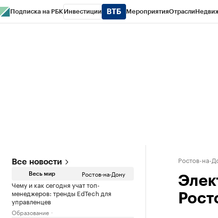
Подписка на РБК
Инвестиции
Мероприятия
Отрасли
Недви
РБК Курсы
РБК Life
Тренды
Визионеры
Национальные проекты
Горо
Спецпроекты СПб
Конференции СПб
Спецпроекты
Проверка конт
Ростов-на-Д
Все новости
Ростов-на-Дону
Весь мир
Элек
Чему и как сегодня учат топ-
менеджеров: тренды EdTech для
Рост
управленцев
Образование