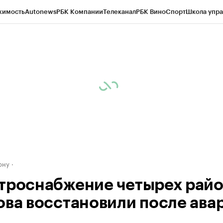
жимость
Autonews
РБК Компании
Телеканал
РБК Вино
Спорт
Школа упра
д
Стиль
Крипто
РБК Бизнес-среда
Дискуссионный клуб
Исследования
К
рагентов
Политика
Экономика
Бизнес
Технологии и медиа
Финансы
Рын
ону
троснабжение четырех рай
ова восстановили после ава