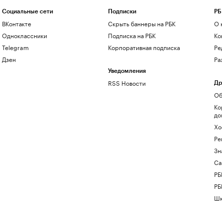
Социальные сети
Подписки
РБ
ВКонтакте
Скрыть баннеры на РБК
О 
Одноклассники
Подписка на РБК
Ко
Telegram
Корпоративная подписка
Ре
Дзен
Ра
Уведомления
RSS Новости
Др
Об
Ко
до
Хо
Ре
Зн
Са
РБ
РБ
Шк