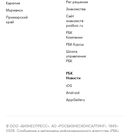
Рег.решения
Карелия
Знакомства
Мурманск
Сайт
Приморский
знакомств
край
podbor.ru
РБК
Компании
РБК Курсы
Школа
управления
РБК
РБК
Новости
iOS
Android
AppGallery
© ООО «БИЗНЕСПРЕСС», АО «РОСБИЗНЕСКОНСАЛТИНГ», 1995–
2026. Сообщения и материалы информационного агентства «РБК»