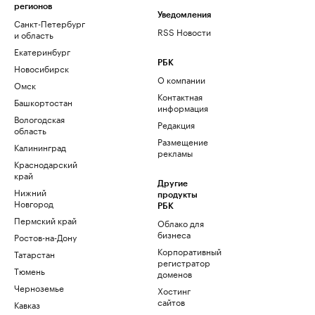
регионов
Уведомления
Санкт-Петербург
RSS Новости
и область
Екатеринбург
РБК
Новосибирск
О компании
Омск
Контактная
Башкортостан
информация
Вологодская
Редакция
область
Размещение
Калининград
рекламы
Краснодарский
край
Другие
Нижний
продукты
Новгород
РБК
Пермский край
Облако для
бизнеса
Ростов-на-Дону
Корпоративный
Татарстан
регистратор
Тюмень
доменов
Черноземье
Хостинг
сайтов
Кавказ