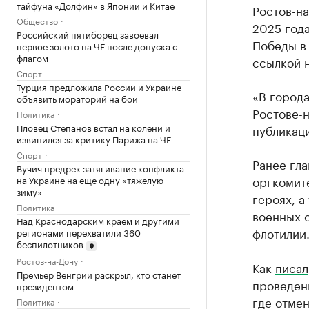
тайфуна «Долфин» в Японии и Китае
Ростов-на
Общество
2025 год
Российский пятиборец завоевал
Победы в
первое золото на ЧЕ после допуска с
флагом
ссылкой 
Спорт
Турция предложила России и Украине
«В города
объявить мораторий на бои
Ростове-н
Политика
Пловец Степанов встал на колени и
публикац
извинился за критику Парижа на ЧЕ
Спорт
Ранее гл
Вучич предрек затягивание конфликта
оргкомите
на Украине на еще одну «тяжелую
зиму»
героях, а
Политика
военных 
Над Краснодарским краем и другими
флотилии
регионами перехватили 360
беспилотников
Ростов-на-Дону
Как
писал
Премьер Венгрии раскрыл, кто станет
проведени
президентом
где отмен
Политика