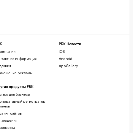
К
РБК Новости
компании
iOS
нтактная информация
Android
дакция
AppGallery
змещение рекламы
угие продукты РБК
лако для бизнеса
рпоративный регистратор
менов
стинг сайтов
г.решения
акомства