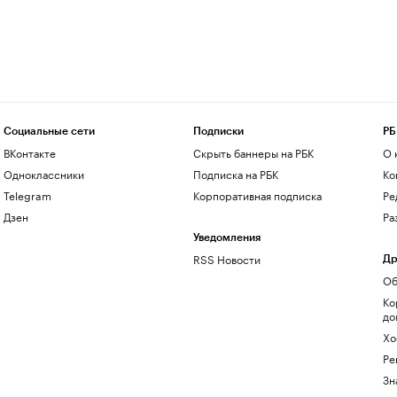
Социальные сети
Подписки
РБ
ВКонтакте
Скрыть баннеры на РБК
О 
Одноклассники
Подписка на РБК
Ко
Telegram
Корпоративная подписка
Ре
Дзен
Ра
Уведомления
RSS Новости
Др
Об
Ко
до
Хо
Ре
Зн