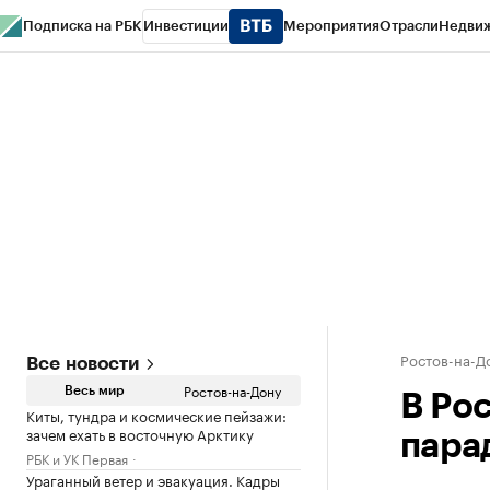
Подписка на РБК
Инвестиции
Мероприятия
Отрасли
Недви
РБК Курсы
РБК Life
Тренды
Визионеры
Национальные проекты
Горо
Спецпроекты СПб
Конференции СПб
Спецпроекты
Проверка конт
Ростов-на-Д
Все новости
Ростов-на-Дону
Весь мир
В Ро
Киты, тундра и космические пейзажи:
зачем ехать в восточную Арктику
пара
РБК и УК Первая
Ураганный ветер и эвакуация. Кадры