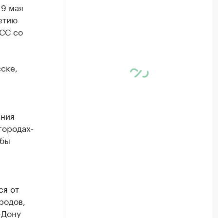
 9 мая
етию
СС со
ске,
ания
городах-
абы
ся от
родов,
-Дону