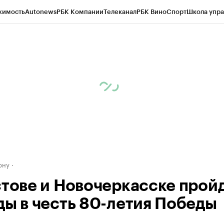
жимость
Autonews
РБК Компании
Телеканал
РБК Вино
Спорт
Школа упра
д
Стиль
Крипто
РБК Бизнес-среда
Дискуссионный клуб
Исследования
К
рагентов
Политика
Экономика
Бизнес
Технологии и медиа
Финансы
Рын
ону
стове и Новочеркасске прой
ды в честь 80-летия Победы