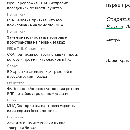
Иран предложил США «исправить
парад
пр
поведение» по шести пунктам
Политика
Оператив
Сын Байдена признал, что его
помилование не помогло США
Ростов
. 
Политика
Зачем инвестировать в торговые
Авторы
пространства на первых этажах
РБК и ПИК Серия плюс
СКА подписал контракт с защитником,
который провел пять сезонов в НХЛ
Дарья Храм
Спорт
В Хорватии столкнулись грузовой и
пассажирский поезда
Общество
Футболист «Акрона» установил рекорд
РПЛ по заблокированным ударам
Спорт
МИД Болгарии вызвал посла Украины
из-за взрыва беспилотника
Политика
Зачем экономике России нужна
товарная биржа