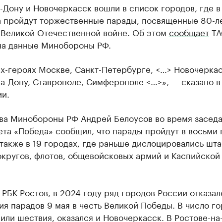
-Дону и Новочеркасск вошли в список городов, где в
а пройдут торжественные парады, посвященные 80-л
 Великой Отечественной войне. Об этом
сообщает
ТА
на данные Минобороны РФ.
х-героях Москве, Санкт-Петербурге, <…> Новочеркас
а-Дону, Ставрополе, Симферополе <…>», — сказано в
ии.
ава Минобороны РФ Андрей Белоусов во время засед
та «Победа» сообщил, что парады пройдут в восьми 
 также в 19 городах, где раньше дислоцировались шт
округов, флотов, общевойсковых армий и Каспийской
.
РБК Ростов, в 2024 году ряд городов России отказал
я парадов 9 мая в честь Великой Победы. В число го
или шествия, оказался и Новочеркасск. В Ростове-на