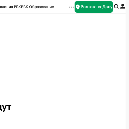
Ростов-на-Дону
вления РБК
РБК Образование
редитные рейтинги
Франшизы
Газета
ок наличной валюты
дут