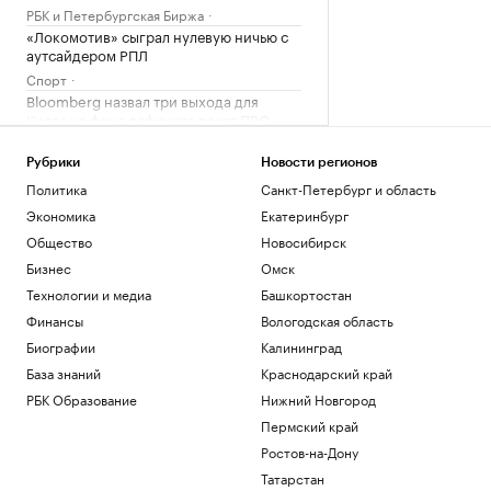
РБК и Петербургская Биржа
«Локомотив» сыграл нулевую ничью с
аутсайдером РПЛ
Спорт
Bloomberg назвал три выхода для
Киева на фоне дефицита ракет ПВО
Политика
«Веселый молочник» Уолкер купил
Рубрики
Новости регионов
билеты в Стамбул на случай
Политика
Санкт-Петербург и область
выдворения
Экономика
Екатеринбург
Общество
Общество
Новосибирск
Марат и Динара Сафины сыграют с
Федерером и Ли На на турнире в
Бизнес
Омск
Шанхае
Технологии и медиа
Башкортостан
Спорт
Финансы
Вологодская область
Биографии
Калининград
Загрузить еще
База знаний
Краснодарский край
РБК Образование
Нижний Новгород
Пермский край
Ростов-на-Дону
Татарстан