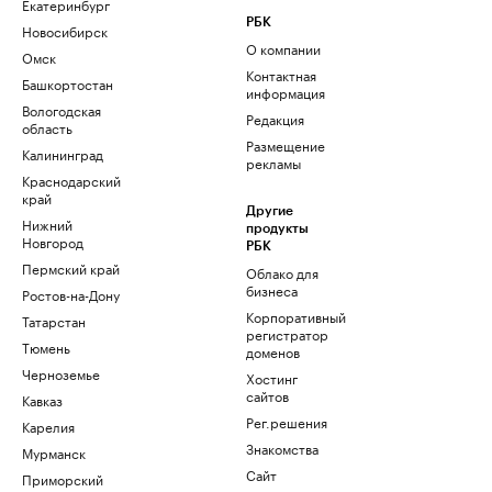
Екатеринбург
РБК
Новосибирск
О компании
Омск
Контактная
Башкортостан
информация
Вологодская
Редакция
область
Размещение
Калининград
рекламы
Краснодарский
край
Другие
Нижний
продукты
Новгород
РБК
Пермский край
Облако для
бизнеса
Ростов-на-Дону
Корпоративный
Татарстан
регистратор
Тюмень
доменов
Черноземье
Хостинг
сайтов
Кавказ
Рег.решения
Карелия
Знакомства
Мурманск
Сайт
Приморский
знакомств