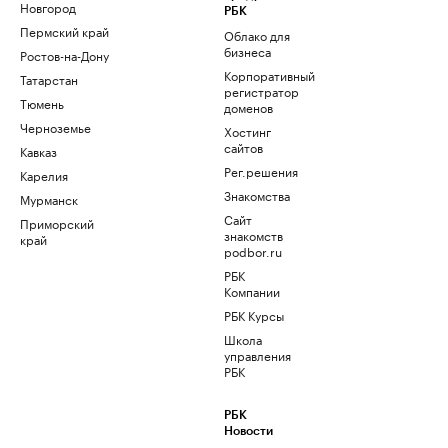
Новгород
РБК
Пермский край
Облако для
бизнеса
Ростов-на-Дону
Корпоративный
Татарстан
регистратор
Тюмень
доменов
Черноземье
Хостинг
сайтов
Кавказ
Рег.решения
Карелия
Знакомства
Мурманск
Сайт
Приморский
знакомств
край
podbor.ru
РБК
Компании
РБК Курсы
Школа
управления
РБК
РБК
Новости